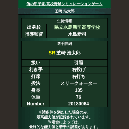
俺の甲子園-高校野球シミュレーションゲーム
芝崎 浩太郎
生徒情報
出身校
県立水島新司高等学校
指導監督
水島新司
選手詳細
SR
芝崎 浩太郎
扱い
引退
利き手
右投げ
打席
右打ち
投法
スリークォーター
身長
185
体重
76
Number
20180064
※諸条件を満たした場合のみ、
最高能力値が記録されています。
※場合によっては、
最終的な能力値と若干の誤差があります。