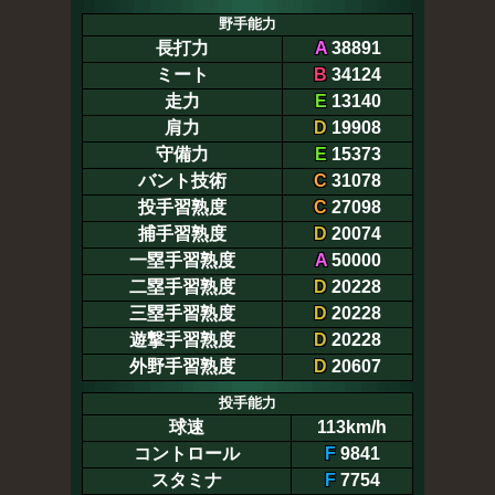
野手能力
長打力
A
38891
ミート
B
34124
走力
E
13140
肩力
D
19908
守備力
E
15373
バント技術
C
31078
投手習熟度
C
27098
捕手習熟度
D
20074
一塁手習熟度
A
50000
二塁手習熟度
D
20228
三塁手習熟度
D
20228
遊撃手習熟度
D
20228
外野手習熟度
D
20607
投手能力
球速
113km/h
コントロール
F
9841
スタミナ
F
7754