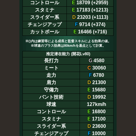
コントロール
E
18709 (+2959)
スタミナ
E
17183 (+1213)
スライダー系
D
23203 (+1113)
チェンジアップ
F
9714 (+374)
カットボール
E
16466 (+716)
※()内は練習等による成長と監督スキルによる効果の値。
※球速のプラス効果は80km/hを基点として計算。
推定潜在能力 (開花Lv80)
長打力
G
4580
ミート
C
30060
走力
F
6780
肩力
D
21300
守備力
E
15680
バント技術
D
19992
球速
127km/h
コントロール
E
16800
スタミナ
E
17100
スライダー系
D
23600
チェンジアップ
F
10000