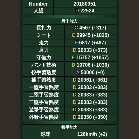
Number
20180051
人望
D
22524
野手能力
長打力
G
4567 (+317)
ミート
C
29945 (+1825)
走力
F
6817 (+487)
肩力
D
20533 (+573)
守備力
E
15757 (+1057)
バント技術
D
19706 (+1030)
投手習熟度
A
50000 (+0)
捕手習熟度
D
20361 (+361)
一塁手習熟度
D
20383 (+383)
二塁手習熟度
D
20383 (+383)
三塁手習熟度
D
20383 (+383)
遊撃手習熟度
D
20383 (+383)
外野手習熟度
D
20350 (+350)
投手能力
球速
126km/h (+2)