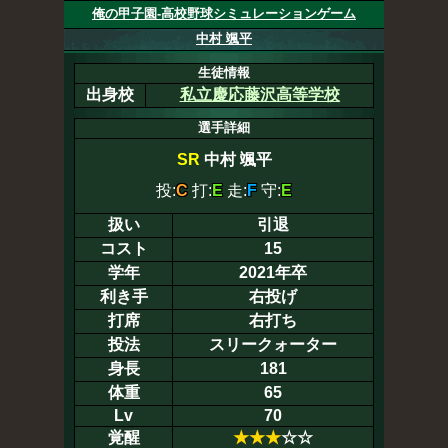
俺の甲子園-高校野球シミュレーションゲーム
中村 颯平
生徒情報
出身校
私立慶応藤沢高等学校
選手詳細
SR
中村 颯平
投:
C
打:
E
走:
F
守:
E
扱い
引退
コスト
15
学年
2021年卒
利き手
右投げ
打席
右打ち
投法
スリークォーター
身長
181
体重
65
Lv
70
覚醒
★
★
★
☆☆