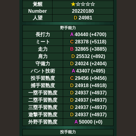
覚醒
★
☆☆☆☆
Number
20220180
人望
D
24981
野手能力
長打力
A
40440 (+4700)
ミート
C
28378 (+5118)
走力
B
32865 (+3885)
肩力
D
25532 (+892)
守備力
D
24024 (+2404)
バント技術
A
43407 (+495)
投手習熟度
C
29456 (+9456)
捕手習熟度
D
24918 (+4918)
一塁手習熟度
D
24937 (+4937)
二塁手習熟度
D
24937 (+4937)
三塁手習熟度
D
24937 (+4937)
遊撃手習熟度
D
24937 (+4937)
外野手習熟度
A
50000 (+0)
投手能力