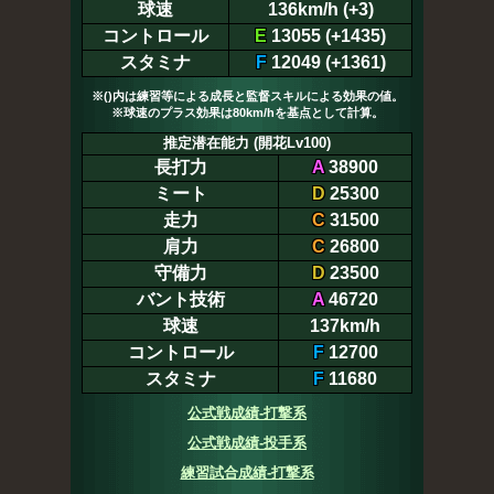
球速
136km/h (+3)
コントロール
E
13055 (+1435)
スタミナ
F
12049 (+1361)
※()内は練習等による成長と監督スキルによる効果の値。
※球速のプラス効果は80km/hを基点として計算。
推定潜在能力 (開花Lv100)
長打力
A
38900
ミート
D
25300
走力
C
31500
肩力
C
26800
守備力
D
23500
バント技術
A
46720
球速
137km/h
コントロール
F
12700
スタミナ
F
11680
公式戦成績-打撃系
公式戦成績-投手系
練習試合成績-打撃系