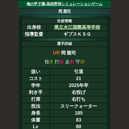
俺の甲子園-高校野球シミュレーションゲーム
岡 龍司
生徒情報
出身校
県立水江国際高等学校
指導監督
ギブスＫＳＧ
選手詳細
UR
岡 龍司
投:
E
打:
B
走:
B
守:
D
扱い
引退
コスト
21
学年
2025年卒
利き手
右投げ
打席
右打ち
投法
スリークォーター
身長
185
体重
83
Lv
80