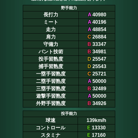
野手能力
長打力
A
40980
ミート
A
40196
走力
A
48854
肩力
C
26884
守備力
B
33347
バント技術
B
34981
投手習熟度
D
25547
捕手習熟度
D
25543
一塁手習熟度
C
25721
二塁手習熟度
A
50000
三塁手習熟度
B
32489
遊撃手習熟度
A
50000
外野手習熟度
B
34926
投手能力
球速
139km/h
コントロール
E
13330
スタミナ
E
17160