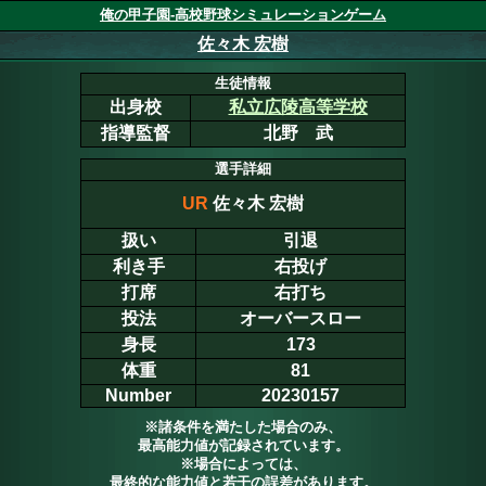
俺の甲子園-高校野球シミュレーションゲーム
佐々木 宏樹
生徒情報
出身校
私立広陵高等学校
指導監督
北野 武
選手詳細
UR
佐々木 宏樹
扱い
引退
利き手
右投げ
打席
右打ち
投法
オーバースロー
身長
173
体重
81
Number
20230157
※諸条件を満たした場合のみ、
最高能力値が記録されています。
※場合によっては、
最終的な能力値と若干の誤差があります。