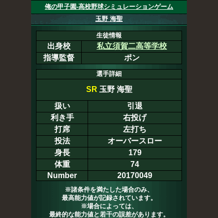
俺の甲子園-高校野球シミュレーションゲーム
玉野 海聖
生徒情報
出身校
私立須賀二高等学校
指導監督
ポン
選手詳細
SR
玉野 海聖
扱い
引退
利き手
右投げ
打席
左打ち
投法
オーバースロー
身長
179
体重
74
Number
20170049
※諸条件を満たした場合のみ、
最高能力値が記録されています。
※場合によっては、
最終的な能力値と若干の誤差があります。