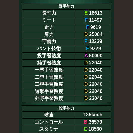
野手能力
長打力
E
18613
ミート
F
11497
走力
F
9619
肩力
D
25084
守備力
F
12329
バント技術
F
9229
投手習熟度
A
50000
捕手習熟度
D
22040
一塁手習熟度
D
22040
二塁手習熟度
D
22040
三塁手習熟度
D
22040
遊撃手習熟度
D
22040
外野手習熟度
D
22040
投手能力
球速
135km/h
コントロール
B
36579
スタミナ
E
18560