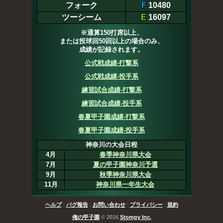
フォーク
F
10480
ツーシーム
E
16097
※通算150打席以上、
または投球回50回以上の場合のみ、
成績が記録されます。
公式戦成績-打撃系
公式戦成績-投手系
練習試合成績-打撃系
練習試合成績-投手系
春夏甲子園成績-打撃系
春夏甲子園成績-投手系
神奈川の大会日程
4月
春季神奈川県大会
7月
夏の甲子園神奈川予選
9月
秋季神奈川県大会
11月
神奈川県一年生大会
ヘルプ
|
バグ報告
|
お問い合わせ
|
プライバシー
|
規約
俺の甲子園
© 2016
Stompy Inc.