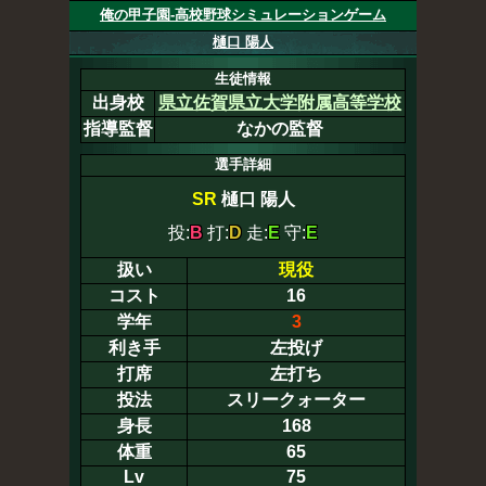
俺の甲子園-高校野球シミュレーションゲーム
樋口 陽人
生徒情報
出身校
県立佐賀県立大学附属高等学校
指導監督
なかの監督
選手詳細
SR
樋口 陽人
投:
B
打:
D
走:
E
守:
E
扱い
現役
コスト
16
学年
3
利き手
左投げ
打席
左打ち
投法
スリークォーター
身長
168
体重
65
Lv
75