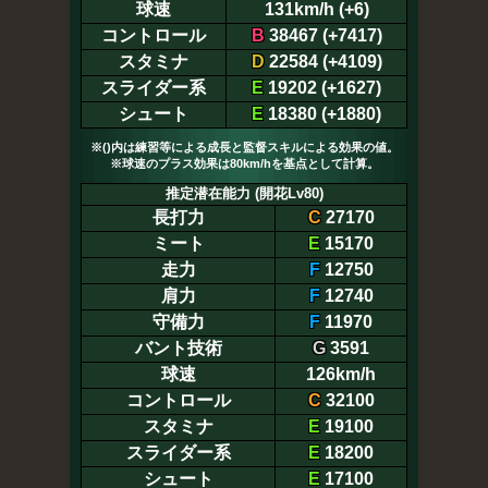
球速
131km/h (+6)
コントロール
B
38467 (+7417)
スタミナ
D
22584 (+4109)
スライダー系
E
19202 (+1627)
シュート
E
18380 (+1880)
※()内は練習等による成長と監督スキルによる効果の値。
※球速のプラス効果は80km/hを基点として計算。
推定潜在能力 (開花Lv80)
長打力
C
27170
ミート
E
15170
走力
F
12750
肩力
F
12740
守備力
F
11970
バント技術
G
3591
球速
126km/h
コントロール
C
32100
スタミナ
E
19100
スライダー系
E
18200
シュート
E
17100