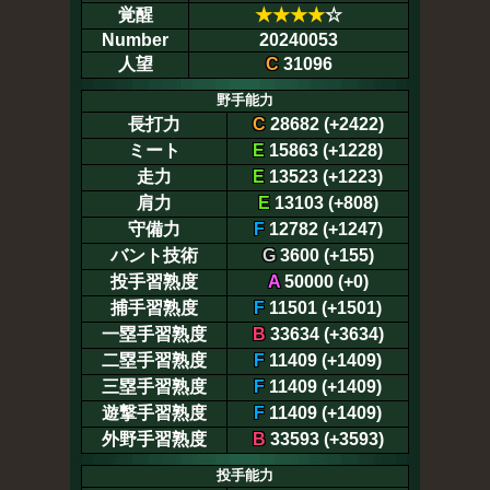
覚醒
★
★
★
★
☆
Number
20240053
人望
C
31096
野手能力
長打力
C
28682 (+2422)
ミート
E
15863 (+1228)
走力
E
13523 (+1223)
肩力
E
13103 (+808)
守備力
F
12782 (+1247)
バント技術
G
3600 (+155)
投手習熟度
A
50000 (+0)
捕手習熟度
F
11501 (+1501)
一塁手習熟度
B
33634 (+3634)
二塁手習熟度
F
11409 (+1409)
三塁手習熟度
F
11409 (+1409)
遊撃手習熟度
F
11409 (+1409)
外野手習熟度
B
33593 (+3593)
投手能力