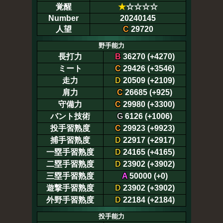
覚醒
★
☆☆☆☆
Number
20240145
人望
C
29720
野手能力
長打力
B
36270 (+4270)
ミート
C
29426 (+3546)
走力
D
20509 (+2109)
肩力
C
26685 (+925)
守備力
C
29980 (+3300)
バント技術
G
6126 (+1006)
投手習熟度
C
29923 (+9923)
捕手習熟度
D
22917 (+2917)
一塁手習熟度
D
24165 (+4165)
二塁手習熟度
D
23902 (+3902)
三塁手習熟度
A
50000 (+0)
遊撃手習熟度
D
23902 (+3902)
外野手習熟度
D
22184 (+2184)
投手能力