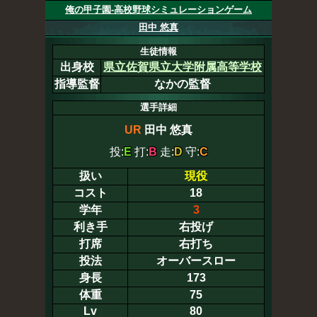
俺の甲子園-高校野球シミュレーションゲーム
田中 悠真
生徒情報
出身校
県立佐賀県立大学附属高等学校
指導監督
なかの監督
選手詳細
UR
田中 悠真
投:
E
打:
B
走:
D
守:
C
扱い
現役
コスト
18
学年
3
利き手
右投げ
打席
右打ち
投法
オーバースロー
身長
173
体重
75
Lv
80