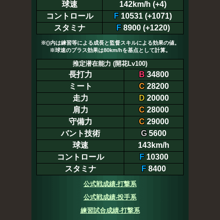
球速
142km/h (+4)
コントロール
F
10531 (+1071)
スタミナ
F
8900 (+1220)
※()内は練習等による成長と監督スキルによる効果の値。
※球速のプラス効果は80km/hを基点として計算。
推定潜在能力 (開花Lv100)
長打力
B
34800
ミート
C
28200
走力
D
20000
肩力
C
28000
守備力
C
29000
バント技術
G
5600
球速
143km/h
コントロール
F
10300
スタミナ
F
8400
公式戦成績-打撃系
公式戦成績-投手系
練習試合成績-打撃系