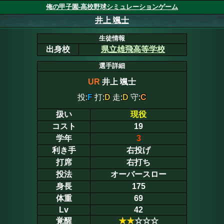
俺の甲子園-高校野球シミュレーションゲーム
井上 颯士
生徒情報
出身校
県立雄飛高等学校
選手詳細
UR
井上 颯士
投:
F
打:
D
走:
D
守:
C
扱い
現役
コスト
19
学年
3
利き手
右投げ
打席
右打ち
投法
オーバースロー
身長
175
体重
69
Lv
42
覚醒
★
★
☆☆☆