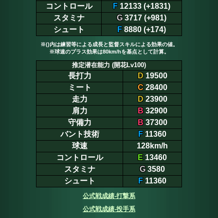
コントロール
F
12133 (+1831)
スタミナ
G
3717 (+981)
シュート
F
8880 (+174)
※()内は練習等による成長と監督スキルによる効果の値。
※球速のプラス効果は80km/hを基点として計算。
推定潜在能力 (開花Lv100)
長打力
D
19500
ミート
C
28400
走力
D
23900
肩力
B
32900
守備力
B
37300
バント技術
F
11360
球速
128km/h
コントロール
E
13460
スタミナ
G
3580
シュート
F
11360
公式戦成績-打撃系
公式戦成績-投手系