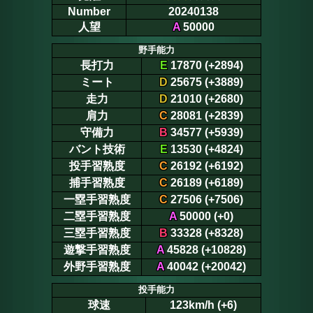
Number
20240138
人望
A
50000
野手能力
長打力
E
17870 (+2894)
ミート
D
25675 (+3889)
走力
D
21010 (+2680)
肩力
C
28081 (+2839)
守備力
B
34577 (+5939)
バント技術
E
13530 (+4824)
投手習熟度
C
26192 (+6192)
捕手習熟度
C
26189 (+6189)
一塁手習熟度
C
27506 (+7506)
二塁手習熟度
A
50000 (+0)
三塁手習熟度
B
33328 (+8328)
遊撃手習熟度
A
45828 (+10828)
外野手習熟度
A
40042 (+20042)
投手能力
球速
123km/h (+6)