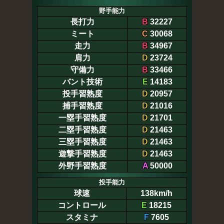
野手能力
長打力
B
32227
ミート
C
30068
走力
B
34967
肩力
D
23724
守備力
B
33466
バント技術
E
14183
投手習熟度
D
20957
捕手習熟度
D
21016
一塁手習熟度
D
21701
二塁手習熟度
D
21463
三塁手習熟度
D
21463
遊撃手習熟度
D
21463
外野手習熟度
A
50000
投手能力
球速
138km/h
コントロール
E
18215
スタミナ
F
7605