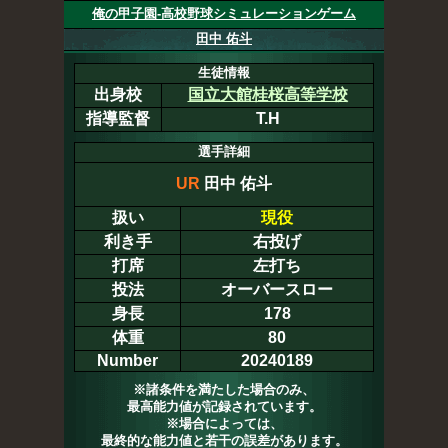
俺の甲子園-高校野球シミュレーションゲーム
田中 佑斗
生徒情報
出身校
国立大館桂桜高等学校
指導監督
T.H
選手詳細
UR
田中 佑斗
扱い
現役
利き手
右投げ
打席
左打ち
投法
オーバースロー
身長
178
体重
80
Number
20240189
※諸条件を満たした場合のみ、
最高能力値が記録されています。
※場合によっては、
最終的な能力値と若干の誤差があります。