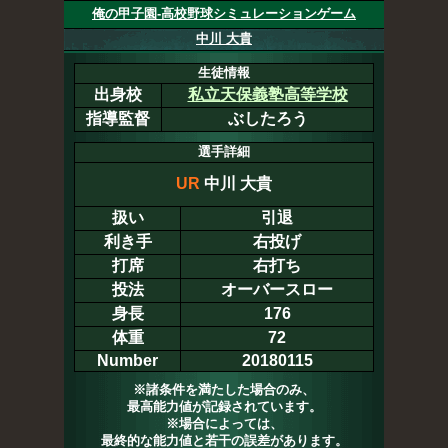
俺の甲子園-高校野球シミュレーションゲーム
中川 大貴
生徒情報
出身校
私立天保義塾高等学校
指導監督
ぶしたろう
選手詳細
UR
中川 大貴
扱い
引退
利き手
右投げ
打席
右打ち
投法
オーバースロー
身長
176
体重
72
Number
20180115
※諸条件を満たした場合のみ、
最高能力値が記録されています。
※場合によっては、
最終的な能力値と若干の誤差があります。