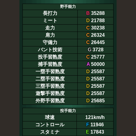
野手能力
長打力
B
35288
ミート
D
21788
走力
C
30238
肩力
C
26324
守備力
C
26445
バント技術
G
3728
投手習熟度
C
25777
捕手習熟度
A
50000
一塁手習熟度
D
25587
二塁手習熟度
D
25587
三塁手習熟度
D
25587
遊撃手習熟度
D
25587
外野手習熟度
D
25685
投手能力
球速
121km/h
コントロール
F
11946
スタミナ
E
17843