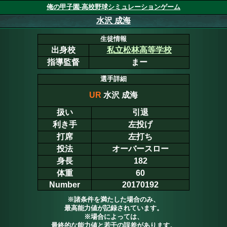
俺の甲子園-高校野球シミュレーションゲーム
水沢 成海
生徒情報
出身校
私立松林高等学校
指導監督
まー
選手詳細
UR
水沢 成海
扱い
引退
利き手
左投げ
打席
左打ち
投法
オーバースロー
身長
182
体重
60
Number
20170192
※諸条件を満たした場合のみ、
最高能力値が記録されています。
※場合によっては、
最終的な能力値と若干の誤差があります。