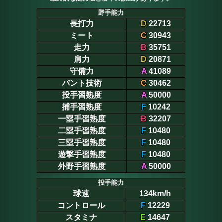
野手能力
長打力
D
22713
ミート
C
30943
走力
B
35751
肩力
D
20871
守備力
A
41089
バント技術
C
30462
投手習熟度
A
50000
捕手習熟度
F
10242
一塁手習熟度
B
32207
二塁手習熟度
F
10480
三塁手習熟度
F
10480
遊撃手習熟度
F
10480
外野手習熟度
A
50000
投手能力
球速
134km/h
コントロール
F
12229
スタミナ
E
14647