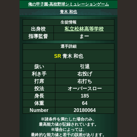
俺の甲子園-高校野球シミュレーションゲーム
青木 和也
生徒情報
出身校
私立松林高等学校
指導監督
まー
選手詳細
SR
青木 和也
扱い
引退
利き手
右投げ
打席
右打ち
投法
オーバースロー
身長
185
体重
64
Number
20180064
※諸条件を満たした場合のみ、
最高能力値が記録されています。
※場合によっては、
最終的な能力値と若干の誤差があります。