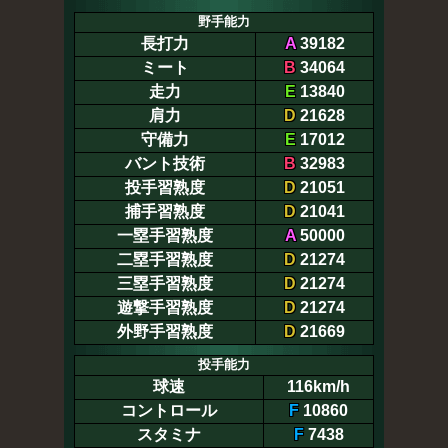
野手能力
長打力
A
39182
ミート
B
34064
走力
E
13840
肩力
D
21628
守備力
E
17012
バント技術
B
32983
投手習熟度
D
21051
捕手習熟度
D
21041
一塁手習熟度
A
50000
二塁手習熟度
D
21274
三塁手習熟度
D
21274
遊撃手習熟度
D
21274
外野手習熟度
D
21669
投手能力
球速
116km/h
コントロール
F
10860
スタミナ
F
7438