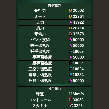
野手能力
長打力
D
20503
ミート
D
23364
走力
A
43922
肩力
D
20714
守備力
B
33678
バント技術
A
50000
投手習熟度
A
50000
捕手習熟度
F
10609
一塁手習熟度
A
50000
二塁手習熟度
F
10834
三塁手習熟度
F
10834
遊撃手習熟度
F
10834
外野手習熟度
A
50000
投手能力
球速
116km/h
コントロール
B
33953
スタミナ
G
3325