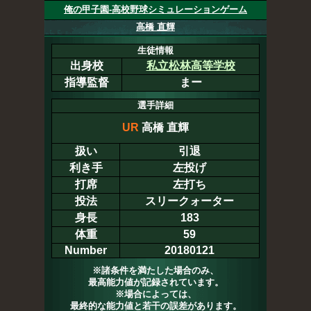
俺の甲子園-高校野球シミュレーションゲーム
高橋 直輝
生徒情報
出身校
私立松林高等学校
指導監督
まー
選手詳細
UR
高橋 直輝
扱い
引退
利き手
左投げ
打席
左打ち
投法
スリークォーター
身長
183
体重
59
Number
20180121
※諸条件を満たした場合のみ、
最高能力値が記録されています。
※場合によっては、
最終的な能力値と若干の誤差があります。