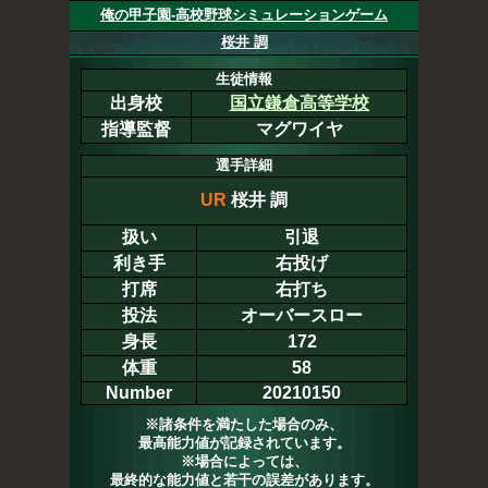
俺の甲子園-高校野球シミュレーションゲーム
桜井 調
生徒情報
出身校
国立鎌倉高等学校
指導監督
マグワイヤ
選手詳細
UR
桜井 調
扱い
引退
利き手
右投げ
打席
右打ち
投法
オーバースロー
身長
172
体重
58
Number
20210150
※諸条件を満たした場合のみ、
最高能力値が記録されています。
※場合によっては、
最終的な能力値と若干の誤差があります。