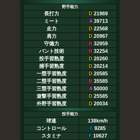
野手能力
長打力
D
21969
ミート
A
39713
走力
D
22568
肩力
D
20967
守備力
B
32959
バント技術
B
32254
投手習熟度
D
20260
捕手習熟度
D
20214
一塁手習熟度
D
20585
二塁手習熟度
B
35585
三塁手習熟度
A
50000
遊撃手習熟度
D
25585
外野手習熟度
D
20034
投手能力
球速
138km/h
コントロール
F
9285
スタミナ
F
10627