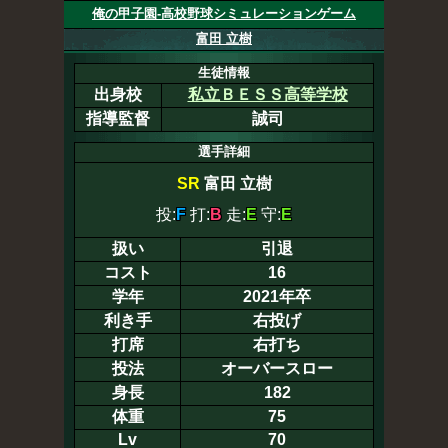
俺の甲子園-高校野球シミュレーションゲーム
富田 立樹
生徒情報
出身校
私立ＢＥＳＳ高等学校
指導監督
誠司
選手詳細
SR
富田 立樹
投:
F
打:
B
走:
E
守:
E
扱い
引退
コスト
16
学年
2021年卒
利き手
右投げ
打席
右打ち
投法
オーバースロー
身長
182
体重
75
Lv
70