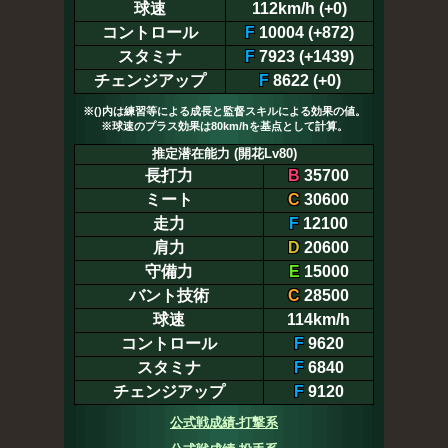
球速
112km/h (+0)
コントロール
F
10004 (+872)
スタミナ
F
7923 (+1439)
チェンジアップ
F
8622 (+0)
※()内は練習等による成長と監督スキルによる効果の値。
※球速のプラス効果は80km/hを基点として計算。
推定潜在能力 (開花Lv80)
長打力
B
35700
ミート
C
30600
走力
F
12100
肩力
D
20600
守備力
E
15000
バント技術
C
28500
球速
114km/h
コントロール
F
9620
スタミナ
F
6840
チェンジアップ
F
9120
公式戦成績-打撃系