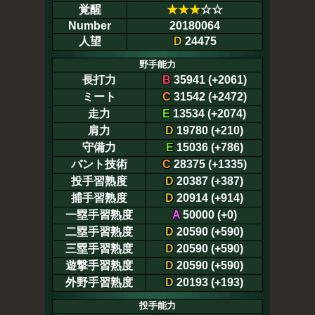
覚醒
★
★
★
☆☆
Number
20180064
人望
D
24475
野手能力
長打力
B
35941 (+2061)
ミート
C
31542 (+2472)
走力
E
13534 (+2074)
肩力
D
19780 (+210)
守備力
E
15036 (+786)
バント技術
C
28375 (+1335)
投手習熟度
D
20387 (+387)
捕手習熟度
D
20914 (+914)
一塁手習熟度
A
50000 (+0)
二塁手習熟度
D
20590 (+590)
三塁手習熟度
D
20590 (+590)
遊撃手習熟度
D
20590 (+590)
外野手習熟度
D
20193 (+193)
投手能力