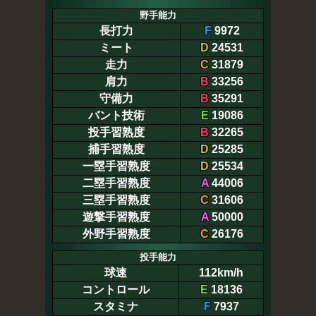
野手能力
長打力
F
9972
ミート
D
24531
走力
C
31879
肩力
B
33256
守備力
B
35291
バント技術
E
19086
投手習熟度
B
32265
捕手習熟度
D
25285
一塁手習熟度
D
25534
二塁手習熟度
A
44006
三塁手習熟度
C
31606
遊撃手習熟度
A
50000
外野手習熟度
C
26176
投手能力
球速
112km/h
コントロール
E
18136
スタミナ
F
7937