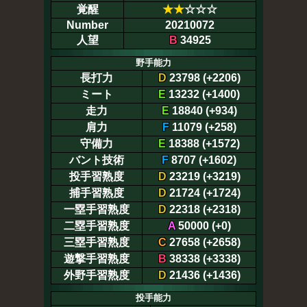
覚醒
★
★
☆☆☆
Number
20210072
人望
B
34925
野手能力
長打力
D
23798 (+2206)
ミート
E
13232 (+1400)
走力
E
18840 (+934)
肩力
F
11079 (+258)
守備力
E
18388 (+1572)
バント技術
F
8707 (+1602)
投手習熟度
D
23219 (+3219)
捕手習熟度
D
21724 (+1724)
一塁手習熟度
D
22318 (+2318)
二塁手習熟度
A
50000 (+0)
三塁手習熟度
C
27658 (+2658)
遊撃手習熟度
B
38338 (+3338)
外野手習熟度
D
21436 (+1436)
投手能力