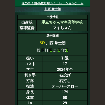
俺の甲子園-高校野球シミュレーションゲーム
川西 拳士朗
生徒情報
出身校
県立ちゃんマキ高等学校
指導監督
マキちゃん
選手詳細
SR
川西 拳士朗
投:
F
打:
E
走:
E
守:
E
扱い
引退
コスト
17
学年
2024年卒
利き手
右投げ
打席
右打ち
投法
オーバースロー
身長
179
体重
68
Lv
29