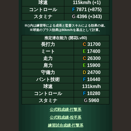
球速
115km/h (+1)
コントロール
F
7871 (+875)
スタミナ
G
4396 (+343)
※()内は練習等による成長と監督スキルによる効果の値。
※球速のプラス効果は80km/hを基点として計算。
推定潜在能力 (開花Lv80)
長打力
C
31700
ミート
E
17400
走力
C
26300
肩力
E
15900
守備力
D
24700
バント技術
F
10440
球速
131km/h
コントロール
F
10280
スタミナ
G
5960
公式戦成績-打撃系
公式戦成績-投手系
練習試合成績-打撃系