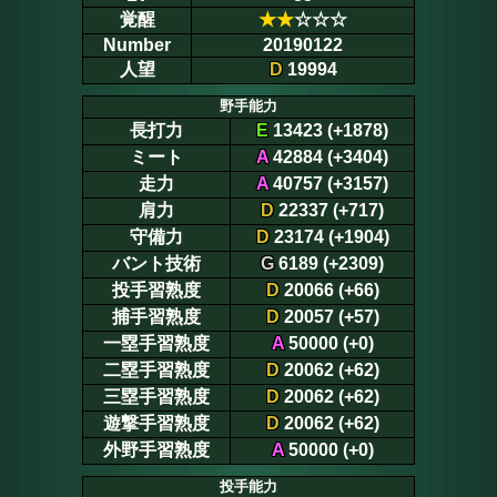
覚醒
★
★
☆☆☆
Number
20190122
人望
D
19994
野手能力
長打力
E
13423 (+1878)
ミート
A
42884 (+3404)
走力
A
40757 (+3157)
肩力
D
22337 (+717)
守備力
D
23174 (+1904)
バント技術
G
6189 (+2309)
投手習熟度
D
20066 (+66)
捕手習熟度
D
20057 (+57)
一塁手習熟度
A
50000 (+0)
二塁手習熟度
D
20062 (+62)
三塁手習熟度
D
20062 (+62)
遊撃手習熟度
D
20062 (+62)
外野手習熟度
A
50000 (+0)
投手能力