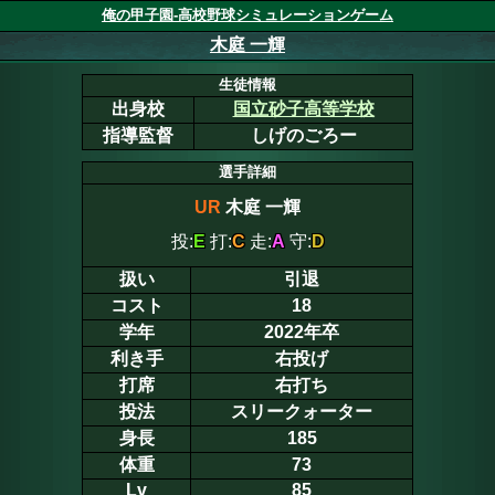
俺の甲子園-高校野球シミュレーションゲーム
木庭 一輝
生徒情報
出身校
国立砂子高等学校
指導監督
しげのごろー
選手詳細
UR
木庭 一輝
投:
E
打:
C
走:
A
守:
D
扱い
引退
コスト
18
学年
2022年卒
利き手
右投げ
打席
右打ち
投法
スリークォーター
身長
185
体重
73
Lv
85