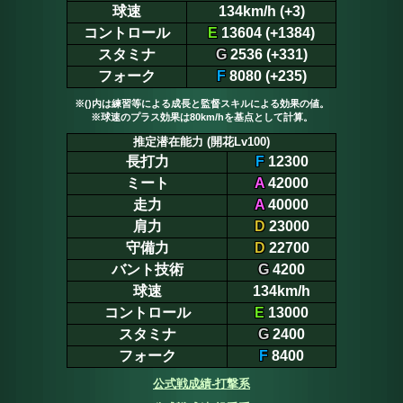
球速
134km/h (+3)
コントロール
E
13604 (+1384)
スタミナ
G
2536 (+331)
フォーク
F
8080 (+235)
※()内は練習等による成長と監督スキルによる効果の値。
※球速のプラス効果は80km/hを基点として計算。
推定潜在能力 (開花Lv100)
長打力
F
12300
ミート
A
42000
走力
A
40000
肩力
D
23000
守備力
D
22700
バント技術
G
4200
球速
134km/h
コントロール
E
13000
スタミナ
G
2400
フォーク
F
8400
公式戦成績-打撃系