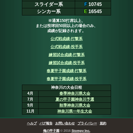
スライダー系
F
10745
シンカー系
E
16545
※通算150打席以上、
または投球回50回以上の場合のみ、
成績が記録されます。
公式戦成績-打撃系
公式戦成績-投手系
練習試合成績-打撃系
練習試合成績-投手系
春夏甲子園成績-打撃系
春夏甲子園成績-投手系
神奈川の大会日程
4月
春季神奈川県大会
7月
夏の甲子園神奈川予選
9月
秋季神奈川県大会
11月
神奈川県一年生大会
ヘルプ
|
バグ報告
|
お問い合わせ
|
プライバシー
|
規約
俺の甲子園
© 2016
Stompy Inc.