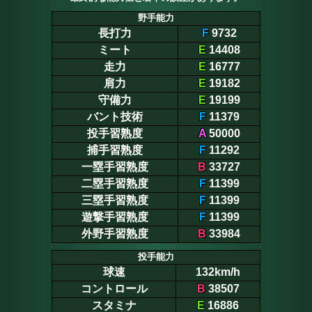
野手能力
長打力
F
9732
ミート
E
14408
走力
E
16777
肩力
E
19182
守備力
E
19199
バント技術
F
11379
投手習熟度
A
50000
捕手習熟度
F
11292
一塁手習熟度
B
33727
二塁手習熟度
F
11399
三塁手習熟度
F
11399
遊撃手習熟度
F
11399
外野手習熟度
B
33984
投手能力
球速
132km/h
コントロール
B
38507
スタミナ
E
16886