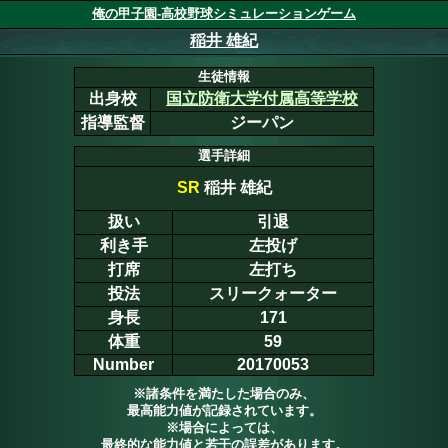
俺の甲子園-高校野球シミュレーションゲーム
稲井 雄紀
生徒情報
出身校
国立防衛大学付属高等学校
指導監督
ジーパン
選手詳細
SR
稲井 雄紀
扱い
引退
利き手
左投げ
打席
左打ち
投法
スリークォーター
身長
171
体重
59
Number
20170053
※諸条件を満たした場合のみ、
最高能力値が記録されています。
※場合によっては、
最終的な能力値と若干の誤差があります。