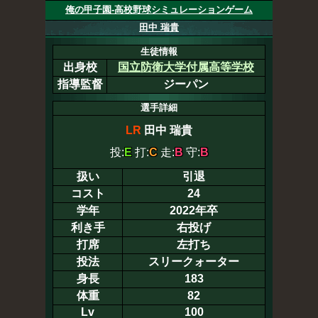
俺の甲子園-高校野球シミュレーションゲーム
田中 瑞貴
生徒情報
出身校
国立防衛大学付属高等学校
指導監督
ジーパン
選手詳細
LR
田中 瑞貴
投:
E
打:
C
走:
B
守:
B
扱い
引退
コスト
24
学年
2022年卒
利き手
右投げ
打席
左打ち
投法
スリークォーター
身長
183
体重
82
Lv
100