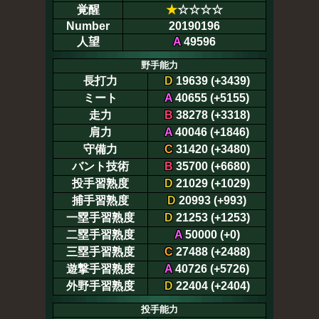
覚醒
★
☆☆☆☆
Number
20190196
人望
A
49596
野手能力
長打力
D
19639 (+3439)
ミート
A
40655 (+5155)
走力
B
38278 (+3318)
肩力
A
40046 (+1846)
守備力
C
31420 (+3480)
バント技術
B
35700 (+6680)
投手習熟度
D
21029 (+1029)
捕手習熟度
D
20993 (+993)
一塁手習熟度
D
21253 (+1253)
二塁手習熟度
A
50000 (+0)
三塁手習熟度
C
27488 (+2488)
遊撃手習熟度
A
40726 (+5726)
外野手習熟度
D
22404 (+2404)
投手能力