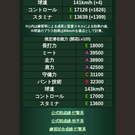
球速
141km/h (+4)
コントロール
E
17126 (+1826)
スタミナ
E
13639 (+1399)
※()内は練習等による成長と監督スキルによる効果の値。
※球速のプラス効果は80km/hを基点として計算。
推定潜在能力 (開花Lv120)
長打力
E
18000
ミート
A
39500
走力
A
38900
肩力
A
42500
守備力
C
31100
バント技術
B
32300
球速
143km/h
コントロール
E
17000
スタミナ
E
13600
公式戦成績-打撃系
公式戦成績-投手系
練習試合成績-打撃系