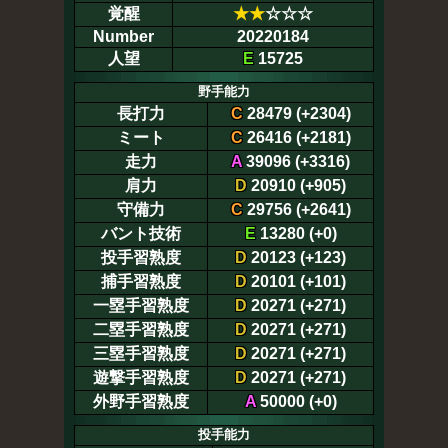
覚醒
★
★
☆☆☆
Number
20220184
人望
E
15725
野手能力
長打力
C
28479 (+2304)
ミート
C
26416 (+2181)
走力
A
39096 (+3316)
肩力
D
20910 (+905)
守備力
C
29756 (+2641)
バント技術
E
13280 (+0)
投手習熟度
D
20123 (+123)
捕手習熟度
D
20101 (+101)
一塁手習熟度
D
20271 (+271)
二塁手習熟度
D
20271 (+271)
三塁手習熟度
D
20271 (+271)
遊撃手習熟度
D
20271 (+271)
外野手習熟度
A
50000 (+0)
投手能力