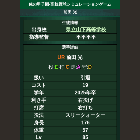
俺の甲子園-高校野球シミュレーションゲーム
前田 光
生徒情報
出身校
県立山下高等学校
指導監督
平平平平
選手詳細
UR
前田 光
投:
E
打:
C
走:
A
守:
D
扱い
引退
コスト
19
学年
2025年卒
利き手
右投げ
打席
右打ち
投法
スリークォーター
身長
176
体重
57
Lv
85