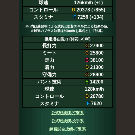
球速
126km/h (+1)
コントロール
D
20378 (+855)
スタミナ
F
7256 (+134)
※()内は練習等による成長と監督スキルによる効果の値。
※球速のプラス効果は80km/hを基点として計算。
推定潜在能力 (開花Lv100)
長打力
C
27900
ミート
C
25800
走力
B
38100
肩力
D
21300
守備力
C
28900
バント技術
E
14200
球速
128km/h
コントロール
D
20780
スタミナ
F
7620
公式戦成績-打撃系
公式戦成績-投手系
練習試合成績-打撃系