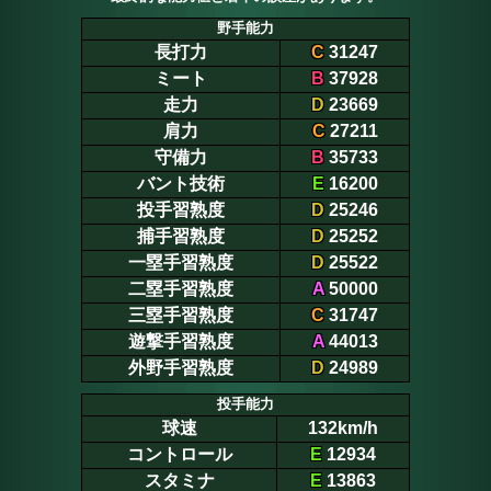
野手能力
長打力
C
31247
ミート
B
37928
走力
D
23669
肩力
C
27211
守備力
B
35733
バント技術
E
16200
投手習熟度
D
25246
捕手習熟度
D
25252
一塁手習熟度
D
25522
二塁手習熟度
A
50000
三塁手習熟度
C
31747
遊撃手習熟度
A
44013
外野手習熟度
D
24989
投手能力
球速
132km/h
コントロール
E
12934
スタミナ
E
13863