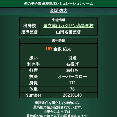
俺の甲子園-高校野球シミュレーションゲーム
金坂 佑太
生徒情報
出身校
国立津山カクザン高等学校
指導監督
山田名誉監督
選手詳細
UR
金坂 佑太
扱い
引退
利き手
右投げ
打席
右打ち
投法
オーバースロー
身長
171
体重
76
Number
20230140
※諸条件を満たした場合のみ、
最高能力値が記録されています。
※場合によっては、
最終的な能力値と若干の誤差があります。