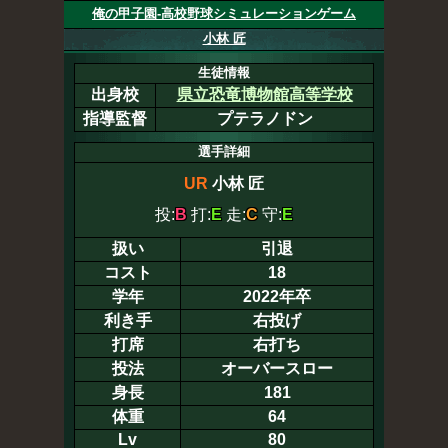
俺の甲子園-高校野球シミュレーションゲーム
小林 匠
生徒情報
出身校
県立恐竜博物館高等学校
指導監督
プテラノドン
選手詳細
UR
小林 匠
投:
B
打:
E
走:
C
守:
E
扱い
引退
コスト
18
学年
2022年卒
利き手
右投げ
打席
右打ち
投法
オーバースロー
身長
181
体重
64
Lv
80