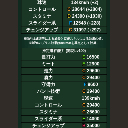
球速
134km/h (+2)
コントロール
C
28644 (+2804)
スタミナ
D
24390 (+1030)
スライダー系
F
12548 (+228)
チェンジアップ
C
31097 (+297)
※()内は練習等による成長と監督スキルによる効果の値。
※球速のプラス効果は80km/hを基点として計算。
推定潜在能力 (開花Lv100)
長打力
E
16500
ミート
E
12900
走力
C
29600
肩力
C
29400
守備力
F
9600
バント技術
C
29400
球速
139km/h
コントロール
C
29400
スタミナ
C
26600
スライダー系
E
14000
チェンジアップ
B
35000