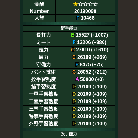
覚醒
★
☆☆☆☆
Number
20190098
人望
F
10466
野手能力
長打力
E
15527 (+1007)
ミート
F
12206 (+886)
走力
C
27610 (+1610)
肩力
C
26109 (+269)
守備力
F
8475 (+75)
バント技術
C
26052 (+212)
投手習熟度
A
50000 (+0)
捕手習熟度
D
20109 (+109)
一塁手習熟度
D
20109 (+109)
二塁手習熟度
D
20109 (+109)
三塁手習熟度
D
20109 (+109)
遊撃手習熟度
D
20109 (+109)
外野手習熟度
D
20109 (+109)
投手能力