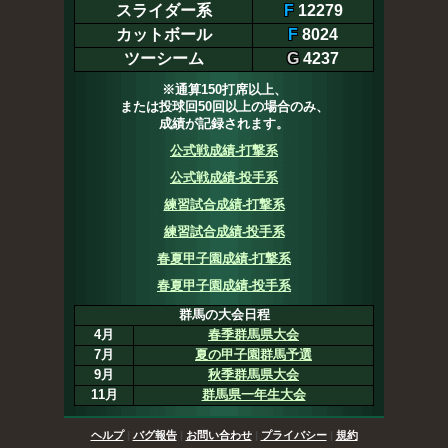
スライダー系
F
12279
カットボール
F
8024
ツーシーム
G
4237
※通算150打席以上、
または投球回50回以上の場合のみ、
成績が記録されます。
公式戦成績-打撃系
公式戦成績-投手系
練習試合成績-打撃系
練習試合成績-投手系
春夏甲子園成績-打撃系
春夏甲子園成績-投手系
群馬の大会日程
4月
春季群馬県大会
7月
夏の甲子園群馬予選
9月
秋季群馬県大会
11月
群馬県一年生大会
ヘルプ
|
バグ報告
|
お問い合わせ
|
プライバシー
|
規約