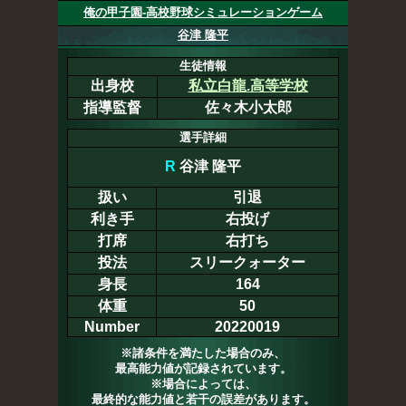
俺の甲子園-高校野球シミュレーションゲーム
谷津 隆平
生徒情報
出身校
私立白龍.高等学校
指導監督
佐々木小太郎
選手詳細
R
谷津 隆平
扱い
引退
利き手
右投げ
打席
右打ち
投法
スリークォーター
身長
164
体重
50
Number
20220019
※諸条件を満たした場合のみ、
最高能力値が記録されています。
※場合によっては、
最終的な能力値と若干の誤差があります。