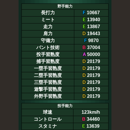
野手能力
長打力
F
10667
ミート
E
13940
走力
E
13867
肩力
D
19443
守備力
F
9870
バント技術
B
37004
投手習熟度
A
50000
捕手習熟度
D
20179
一塁手習熟度
D
20179
二塁手習熟度
D
20179
三塁手習熟度
D
20179
遊撃手習熟度
D
20179
外野手習熟度
D
20179
投手能力
球速
123km/h
コントロール
B
34460
スタミナ
E
13639