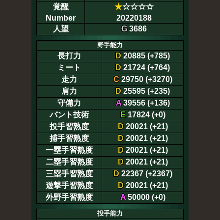
覚醒
★
☆☆☆☆
Number
20220188
人望
G
3686
野手能力
長打力
D
20885 (+785)
ミート
D
21724 (+764)
走力
C
29750 (+3270)
肩力
D
25595 (+235)
守備力
A
39556 (+136)
バント技術
E
17824 (+0)
投手習熟度
D
20021 (+21)
捕手習熟度
D
20021 (+21)
一塁手習熟度
D
20021 (+21)
二塁手習熟度
D
20021 (+21)
三塁手習熟度
D
22367 (+2367)
遊撃手習熟度
D
20021 (+21)
外野手習熟度
A
50000 (+0)
投手能力