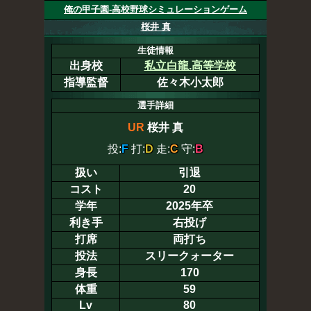
俺の甲子園-高校野球シミュレーションゲーム
桜井 真
生徒情報
出身校
私立白龍.高等学校
指導監督
佐々木小太郎
選手詳細
UR
桜井 真
投:
F
打:
D
走:
C
守:
B
扱い
引退
コスト
20
学年
2025年卒
利き手
右投げ
打席
両打ち
投法
スリークォーター
身長
170
体重
59
Lv
80