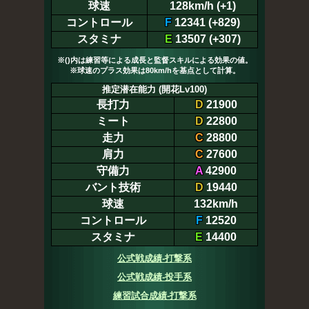
球速
128km/h (+1)
コントロール
F
12341 (+829)
スタミナ
E
13507 (+307)
※()内は練習等による成長と監督スキルによる効果の値。
※球速のプラス効果は80km/hを基点として計算。
推定潜在能力 (開花Lv100)
長打力
D
21900
ミート
D
22800
走力
C
28800
肩力
C
27600
守備力
A
42900
バント技術
D
19440
球速
132km/h
コントロール
F
12520
スタミナ
E
14400
公式戦成績-打撃系
公式戦成績-投手系
練習試合成績-打撃系