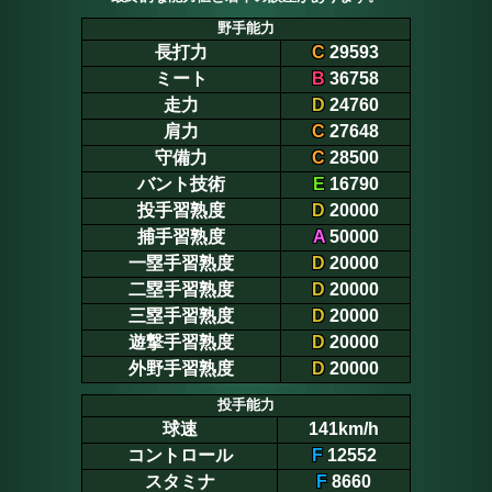
野手能力
長打力
C
29593
ミート
B
36758
走力
D
24760
肩力
C
27648
守備力
C
28500
バント技術
E
16790
投手習熟度
D
20000
捕手習熟度
A
50000
一塁手習熟度
D
20000
二塁手習熟度
D
20000
三塁手習熟度
D
20000
遊撃手習熟度
D
20000
外野手習熟度
D
20000
投手能力
球速
141km/h
コントロール
F
12552
スタミナ
F
8660