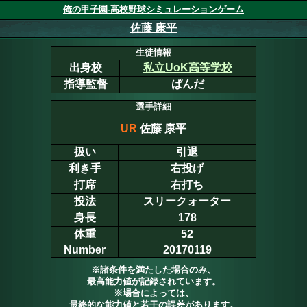
俺の甲子園-高校野球シミュレーションゲーム
佐藤 康平
生徒情報
出身校
私立UoK高等学校
指導監督
ぱんだ
選手詳細
UR
佐藤 康平
扱い
引退
利き手
右投げ
打席
右打ち
投法
スリークォーター
身長
178
体重
52
Number
20170119
※諸条件を満たした場合のみ、
最高能力値が記録されています。
※場合によっては、
最終的な能力値と若干の誤差があります。