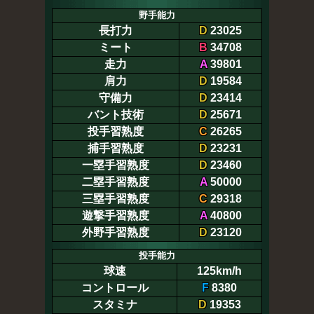
野手能力
長打力
D
23025
ミート
B
34708
走力
A
39801
肩力
D
19584
守備力
D
23414
バント技術
D
25671
投手習熟度
C
26265
捕手習熟度
D
23231
一塁手習熟度
D
23460
二塁手習熟度
A
50000
三塁手習熟度
C
29318
遊撃手習熟度
A
40800
外野手習熟度
D
23120
投手能力
球速
125km/h
コントロール
F
8380
スタミナ
D
19353