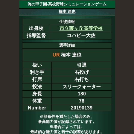
俺の甲子園-高校野球シミュレーションゲーム
橋本 達也
生徒情報
出身校
市立藤ヶ丘高等学校
指導監督
コバピー大佐
選手詳細
UR
橋本 達也
扱い
引退
利き手
右投げ
打席
右打ち
投法
スリークォーター
身長
180
体重
76
Number
20190139
※諸条件を満たした場合のみ、
最高能力値が記録されています。
※場合によっては、
最終的な能力値と若干の誤差があります。