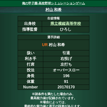
俺の甲子園-高校野球シミュレーションゲーム
村山 和希
生徒情報
出身校
県立横縦高等学校
指導監督
ひろし
選手詳細
UR
村山 和希
扱い
引退
利き手
右投げ
打席
左打ち
投法
オーバースロー
身長
196
体重
91
Number
20170170
※諸条件を満たした場合のみ、
最高能力値が記録されています。
※場合によっては、
最終的な能力値と若干の誤差があります。