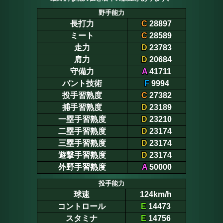
野手能力
長打力
C
28897
ミート
C
28589
走力
D
23783
肩力
D
20684
守備力
A
41711
バント技術
F
9994
投手習熟度
C
27382
捕手習熟度
D
23189
一塁手習熟度
D
23210
二塁手習熟度
D
23174
三塁手習熟度
D
23174
遊撃手習熟度
D
23174
外野手習熟度
A
50000
投手能力
球速
124km/h
コントロール
E
14473
スタミナ
E
14756