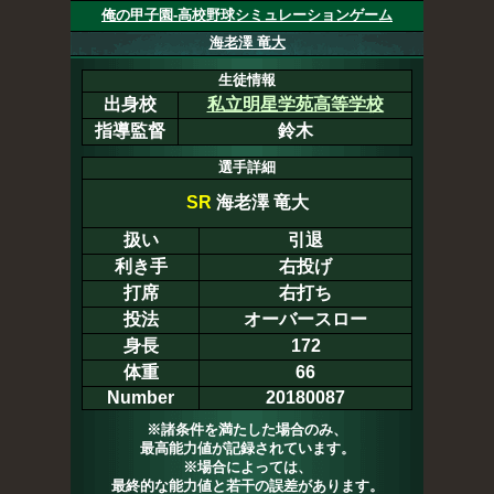
俺の甲子園-高校野球シミュレーションゲーム
海老澤 竜大
生徒情報
出身校
私立明星学苑高等学校
指導監督
鈴木
選手詳細
SR
海老澤 竜大
扱い
引退
利き手
右投げ
打席
右打ち
投法
オーバースロー
身長
172
体重
66
Number
20180087
※諸条件を満たした場合のみ、
最高能力値が記録されています。
※場合によっては、
最終的な能力値と若干の誤差があります。