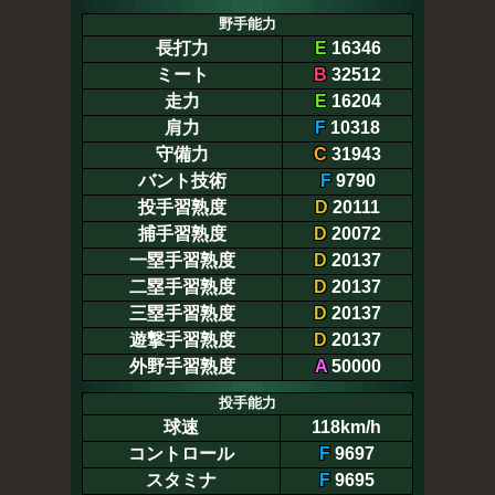
野手能力
長打力
E
16346
ミート
B
32512
走力
E
16204
肩力
F
10318
守備力
C
31943
バント技術
F
9790
投手習熟度
D
20111
捕手習熟度
D
20072
一塁手習熟度
D
20137
二塁手習熟度
D
20137
三塁手習熟度
D
20137
遊撃手習熟度
D
20137
外野手習熟度
A
50000
投手能力
球速
118km/h
コントロール
F
9697
スタミナ
F
9695