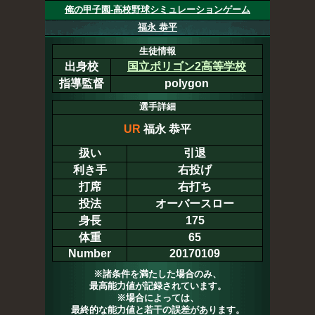
俺の甲子園-高校野球シミュレーションゲーム
福永 恭平
生徒情報
出身校
国立ポリゴン2高等学校
指導監督
polygon
選手詳細
UR
福永 恭平
扱い
引退
利き手
右投げ
打席
右打ち
投法
オーバースロー
身長
175
体重
65
Number
20170109
※諸条件を満たした場合のみ、
最高能力値が記録されています。
※場合によっては、
最終的な能力値と若干の誤差があります。