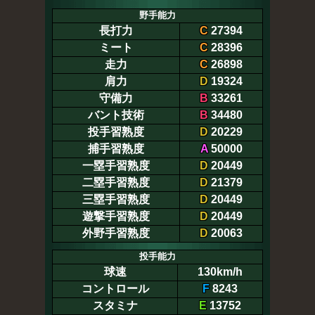
野手能力
長打力
C
27394
ミート
C
28396
走力
C
26898
肩力
D
19324
守備力
B
33261
バント技術
B
34480
投手習熟度
D
20229
捕手習熟度
A
50000
一塁手習熟度
D
20449
二塁手習熟度
D
21379
三塁手習熟度
D
20449
遊撃手習熟度
D
20449
外野手習熟度
D
20063
投手能力
球速
130km/h
コントロール
F
8243
スタミナ
E
13752