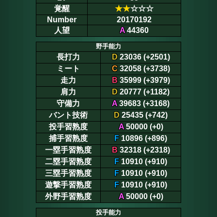
覚醒
★
★
☆☆☆
Number
20170192
人望
A
44360
野手能力
長打力
D
23036 (+2501)
ミート
C
32058 (+3738)
走力
B
35999 (+3979)
肩力
D
20777 (+1182)
守備力
A
39683 (+3168)
バント技術
D
25435 (+742)
投手習熟度
A
50000 (+0)
捕手習熟度
F
10896 (+896)
一塁手習熟度
B
32318 (+2318)
二塁手習熟度
F
10910 (+910)
三塁手習熟度
F
10910 (+910)
遊撃手習熟度
F
10910 (+910)
外野手習熟度
A
50000 (+0)
投手能力