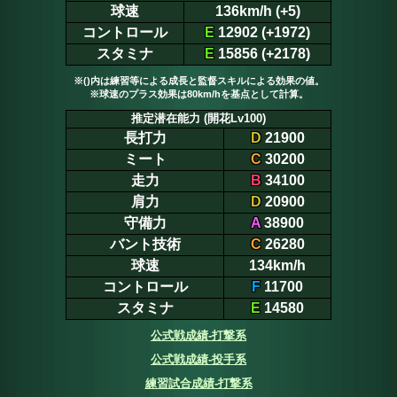
球速
136km/h (+5)
コントロール
E
12902 (+1972)
スタミナ
E
15856 (+2178)
※()内は練習等による成長と監督スキルによる効果の値。
※球速のプラス効果は80km/hを基点として計算。
推定潜在能力 (開花Lv100)
長打力
D
21900
ミート
C
30200
走力
B
34100
肩力
D
20900
守備力
A
38900
バント技術
C
26280
球速
134km/h
コントロール
F
11700
スタミナ
E
14580
公式戦成績-打撃系
公式戦成績-投手系
練習試合成績-打撃系