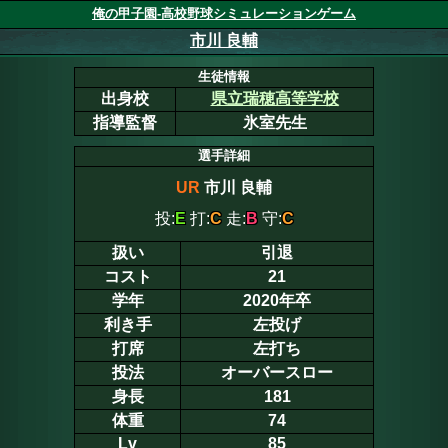
俺の甲子園-高校野球シミュレーションゲーム
市川 良輔
生徒情報
出身校
県立瑞穂高等学校
指導監督
氷室先生
選手詳細
UR
市川 良輔
投:
E
打:
C
走:
B
守:
C
扱い
引退
コスト
21
学年
2020年卒
利き手
左投げ
打席
左打ち
投法
オーバースロー
身長
181
体重
74
Lv
85