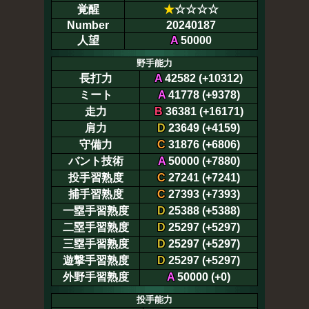
覚醒
★
☆☆☆☆
Number
20240187
人望
A
50000
野手能力
長打力
A
42582 (+10312)
ミート
A
41778 (+9378)
走力
B
36381 (+16171)
肩力
D
23649 (+4159)
守備力
C
31876 (+6806)
バント技術
A
50000 (+7880)
投手習熟度
C
27241 (+7241)
捕手習熟度
C
27393 (+7393)
一塁手習熟度
D
25388 (+5388)
二塁手習熟度
D
25297 (+5297)
三塁手習熟度
D
25297 (+5297)
遊撃手習熟度
D
25297 (+5297)
外野手習熟度
A
50000 (+0)
投手能力