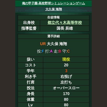
俺の甲子園-高校野球シミュレーションゲーム
大久保 海翔
生徒情報
出身校
都立代々木高等学校
指導監督
国長 辰雄
選手詳細
UR
大久保 海翔
投:
F
打:
A
走:
B
守:
C
扱い
現役
コスト
20
学年
3
利き手
右投げ
打席
左打ち
投法
オーバースロー
身長
170
体重
80
Lv
80