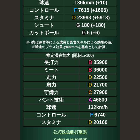
球速
136km/h (+10)
コントロール
F
7615 (+1605)
スタミナ
D
23993 (+5913)
シュート
G
180 (+180)
カットボール
G
6 (+6)
※()内は練習等による成長と監督スキルによる効果の値。
※球速のプラス効果は80km/hを基点として計算。
推定潜在能力 (開花Lv100)
長打力
B
35900
ミート
B
36000
走力
D
22500
肩力
D
21700
守備力
C
27900
バント技術
A
46800
球速
132km/h
コントロール
F
6740
スタミナ
D
20160
公式戦成績-打撃系