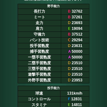
野手能力
長打力
B
32762
ミート
B
37261
走力
D
23693
肩力
E
19094
守備力
B
37512
バント技術
C
29294
投手習熟度
D
23631
捕手習熟度
A
50000
一塁手習熟度
A
50000
二塁手習熟度
D
23510
三塁手習熟度
D
23510
遊撃手習熟度
D
23510
外野手習熟度
D
23953
投手能力
球速
131km/h
コントロール
F
12831
スタミナ
E
14811