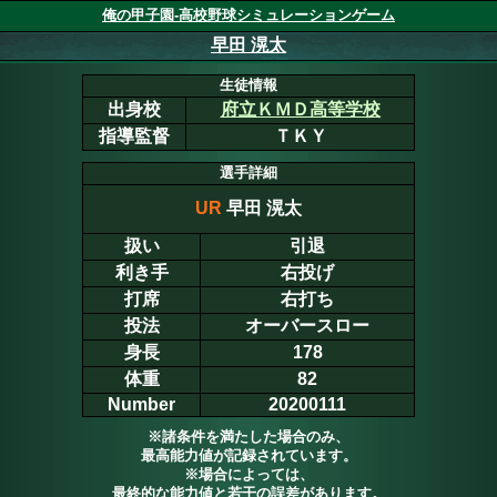
俺の甲子園-高校野球シミュレーションゲーム
早田 滉太
生徒情報
出身校
府立ＫＭＤ高等学校
指導監督
ＴＫＹ
選手詳細
UR
早田 滉太
扱い
引退
利き手
右投げ
打席
右打ち
投法
オーバースロー
身長
178
体重
82
Number
20200111
※諸条件を満たした場合のみ、
最高能力値が記録されています。
※場合によっては、
最終的な能力値と若干の誤差があります。