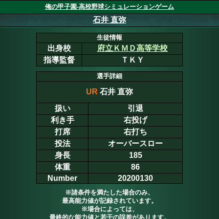
俺の甲子園-高校野球シミュレーションゲーム
石井 直弥
生徒情報
出身校
府立ＫＭＤ高等学校
指導監督
ＴＫＹ
選手詳細
UR
石井 直弥
扱い
引退
利き手
右投げ
打席
右打ち
投法
オーバースロー
身長
185
体重
86
Number
20200130
※諸条件を満たした場合のみ、
最高能力値が記録されています。
※場合によっては、
最終的な能力値と若干の誤差があります。