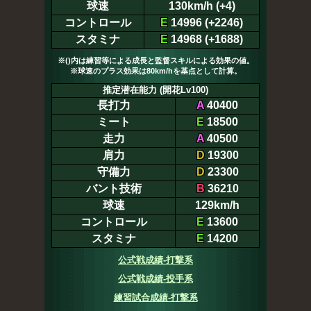
球速
130km/h (+4)
コントロール
E
14996 (+2246)
スタミナ
E
14968 (+1688)
※()内は練習等による成長と監督スキルによる効果の値。
※球速のプラス効果は80km/hを基点として計算。
推定潜在能力 (開花Lv100)
長打力
A
40400
ミート
E
18500
走力
A
40500
肩力
D
19300
守備力
D
23300
バント技術
B
36210
球速
129km/h
コントロール
E
13600
スタミナ
E
14200
公式戦成績-打撃系
公式戦成績-投手系
練習試合成績-打撃系