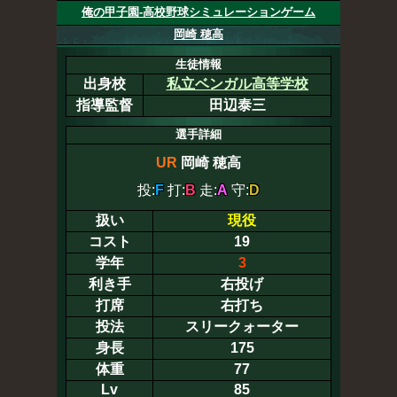
俺の甲子園-高校野球シミュレーションゲーム
岡崎 穂高
生徒情報
出身校
私立ベンガル高等学校
指導監督
田辺泰三
選手詳細
UR
岡崎 穂高
投:
F
打:
B
走:
A
守:
D
扱い
現役
コスト
19
学年
3
利き手
右投げ
打席
右打ち
投法
スリークォーター
身長
175
体重
77
Lv
85