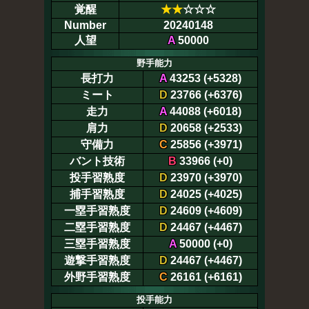
覚醒
★
★
☆☆☆
Number
20240148
人望
A
50000
野手能力
長打力
A
43253 (+5328)
ミート
D
23766 (+6376)
走力
A
44088 (+6018)
肩力
D
20658 (+2533)
守備力
C
25856 (+3971)
バント技術
B
33966 (+0)
投手習熟度
D
23970 (+3970)
捕手習熟度
D
24025 (+4025)
一塁手習熟度
D
24609 (+4609)
二塁手習熟度
D
24467 (+4467)
三塁手習熟度
A
50000 (+0)
遊撃手習熟度
D
24467 (+4467)
外野手習熟度
C
26161 (+6161)
投手能力