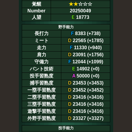
覚醒
★
★
☆☆☆
Number
20250049
人望
E
18773
野手能力
長打力
F
8383 (+738)
ミート
D
22565 (+1785)
走力
F
11330 (+940)
肩力
D
23091 (+1756)
守備力
F
12044 (+1099)
バント技術
E
14902 (+0)
投手習熟度
A
50000 (+0)
捕手習熟度
D
23453 (+3453)
一塁手習熟度
D
23452 (+3452)
二塁手習熟度
D
23416 (+3416)
三塁手習熟度
D
23416 (+3416)
遊撃手習熟度
D
23416 (+3416)
外野手習熟度
D
23327 (+3327)
投手能力