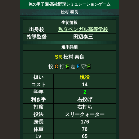
俺の甲子園-高校野球シミュレーションゲーム
松村 泰良
生徒情報
出身校
私立ベンガル高等学校
指導監督
田辺泰三
選手詳細
SR
松村 泰良
投:
C
打:
E
走:
F
守:
E
扱い
現役
コスト
14
学年
2
利き手
右投げ
打席
右打ち
投法
スリークォーター
身長
176
体重
76
Lv
65