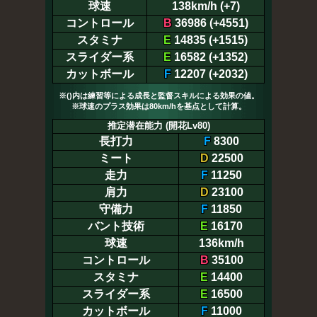
球速
138km/h (+7)
コントロール
B
36986 (+4551)
スタミナ
E
14835 (+1515)
スライダー系
E
16582 (+1352)
カットボール
F
12207 (+2032)
※()内は練習等による成長と監督スキルによる効果の値。
※球速のプラス効果は80km/hを基点として計算。
推定潜在能力 (開花Lv80)
長打力
F
8300
ミート
D
22500
走力
F
11250
肩力
D
23100
守備力
F
11850
バント技術
E
16170
球速
136km/h
コントロール
B
35100
スタミナ
E
14400
スライダー系
E
16500
カットボール
F
11000