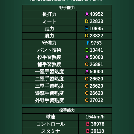
野手能力
長打力
A
40952
ミート
D
22833
走力
F
10995
肩力
D
23822
守備力
F
9753
バント技術
E
13441
投手習熟度
A
50000
捕手習熟度
C
26891
一塁手習熟度
A
50000
二塁手習熟度
C
26620
三塁手習熟度
C
26620
遊撃手習熟度
C
26620
外野手習熟度
C
27032
投手能力
球速
154km/h
コントロール
B
36978
スタミナ
B
36118