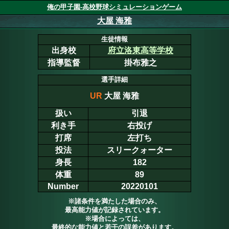
俺の甲子園-高校野球シミュレーションゲーム
大屋 海雅
生徒情報
出身校
府立洛東高等学校
指導監督
掛布雅之
選手詳細
UR
大屋 海雅
扱い
引退
利き手
右投げ
打席
左打ち
投法
スリークォーター
身長
182
体重
89
Number
20220101
※諸条件を満たした場合のみ、
最高能力値が記録されています。
※場合によっては、
最終的な能力値と若干の誤差があります。