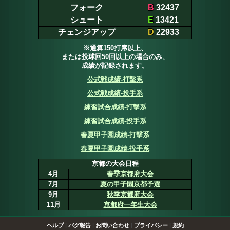
フォーク
B
32437
シュート
E
13421
チェンジアップ
D
22933
※通算150打席以上、
または投球回50回以上の場合のみ、
成績が記録されます。
公式戦成績-打撃系
公式戦成績-投手系
練習試合成績-打撃系
練習試合成績-投手系
春夏甲子園成績-打撃系
春夏甲子園成績-投手系
京都の大会日程
4月
春季京都府大会
7月
夏の甲子園京都予選
9月
秋季京都府大会
11月
京都府一年生大会
ヘルプ
|
バグ報告
|
お問い合わせ
|
プライバシー
|
規約