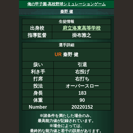
俺の甲子園-高校野球シミュレーションゲーム
秦野 健
生徒情報
出身校
府立洛東高等学校
指導監督
掛布雅之
選手詳細
UR
秦野 健
扱い
引退
利き手
右投げ
打席
右打ち
投法
オーバースロー
身長
183
体重
90
Number
20220152
※諸条件を満たした場合のみ、
最高能力値が記録されています。
※場合によっては、
最終的な能力値と若干の誤差があります。