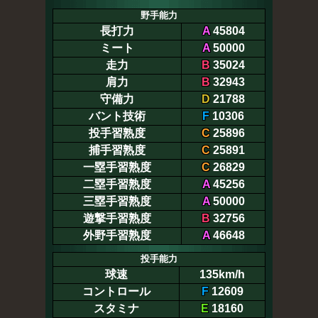
野手能力
長打力
A
45804
ミート
A
50000
走力
B
35024
肩力
B
32943
守備力
D
21788
バント技術
F
10306
投手習熟度
C
25896
捕手習熟度
C
25891
一塁手習熟度
C
26829
二塁手習熟度
A
45256
三塁手習熟度
A
50000
遊撃手習熟度
B
32756
外野手習熟度
A
46648
投手能力
球速
135km/h
コントロール
F
12609
スタミナ
E
18160