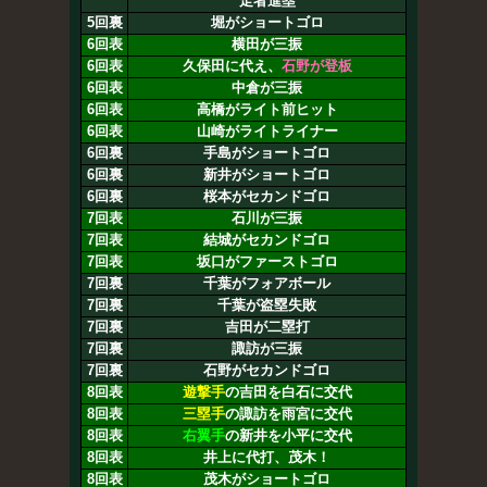
走者進塁
5回裏
堀がショートゴロ
6回表
横田が三振
6回表
久保田に代え、
石野が登板
6回表
中倉が三振
6回表
高橋がライト前ヒット
6回表
山崎がライトライナー
6回裏
手島がショートゴロ
6回裏
新井がショートゴロ
6回裏
桜本がセカンドゴロ
7回表
石川が三振
7回表
結城がセカンドゴロ
7回表
坂口がファーストゴロ
7回裏
千葉がフォアボール
7回裏
千葉が盗塁失敗
7回裏
吉田が二塁打
7回裏
諏訪が三振
7回裏
石野がセカンドゴロ
8回表
遊撃手
の吉田を白石に交代
8回表
三塁手
の諏訪を雨宮に交代
8回表
右翼手
の新井を小平に交代
8回表
井上に代打、茂木！
8回表
茂木がショートゴロ