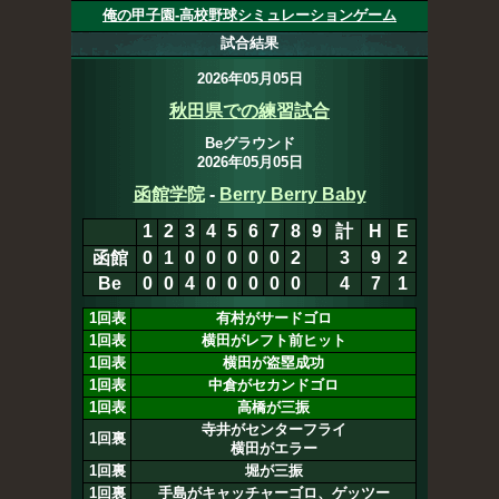
俺の甲子園-高校野球シミュレーションゲーム
試合結果
2026年05月05日
秋田県での練習試合
Beグラウンド
2026年05月05日
函館学院
-
Berry Berry Baby
1
2
3
4
5
6
7
8
9
計
H
E
函館
0
1
0
0
0
0
0
2
0
3
9
2
Be
0
0
4
0
0
0
0
0
4
7
1
1回表
有村がサードゴロ
1回表
横田がレフト前ヒット
1回表
横田が盗塁成功
1回表
中倉がセカンドゴロ
1回表
高橋が三振
寺井がセンターフライ
1回裏
横田がエラー
1回裏
堀が三振
1回裏
手島がキャッチャーゴロ、ゲッツー