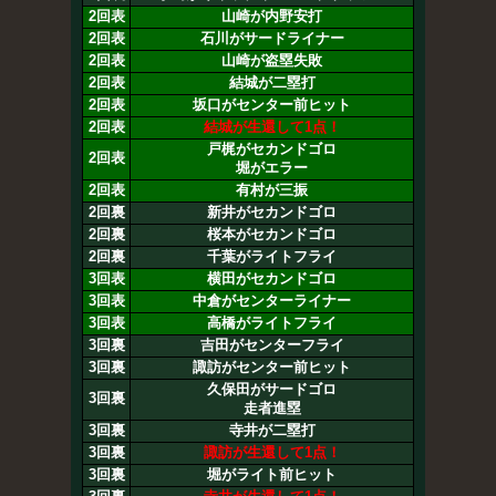
2回表
山崎が内野安打
2回表
石川がサードライナー
2回表
山崎が盗塁失敗
2回表
結城が二塁打
2回表
坂口がセンター前ヒット
2回表
結城が生還して1点！
戸梶がセカンドゴロ
2回表
堀がエラー
2回表
有村が三振
2回裏
新井がセカンドゴロ
2回裏
桜本がセカンドゴロ
2回裏
千葉がライトフライ
3回表
横田がセカンドゴロ
3回表
中倉がセンターライナー
3回表
高橋がライトフライ
3回裏
吉田がセンターフライ
3回裏
諏訪がセンター前ヒット
久保田がサードゴロ
3回裏
走者進塁
3回裏
寺井が二塁打
3回裏
諏訪が生還して1点！
3回裏
堀がライト前ヒット