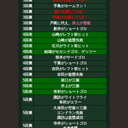
3回裏
寺井が生還して1点！
3回裏
手島がホームラン！
3回裏
堀が生還して1点！
3回裏
手島が生還して1点！
3回裏
戸梶に代え、
井上が登板
3回裏
新井がショートゴロ
4回表
山崎がレフト前ヒット
4回表
山崎が盗塁失敗
4回表
石川がライト前ヒット
4回表
結城がセカンドゴロ、ゲッツー
4回裏
桜本がサードゴロ
4回裏
千葉がショートゴロ
4回裏
吉田がレフト前ヒット
4回裏
吉田が盗塁失敗
5回表
坂口が三振
5回表
井上が三振
5回表
有村がショートゴロ
諏訪がライトフライ
5回裏
有村がエラー
久保田が空振り三振
5回裏
エンドラン失敗
諏訪は盗塁成功
寺井がショートゴロ
5回裏