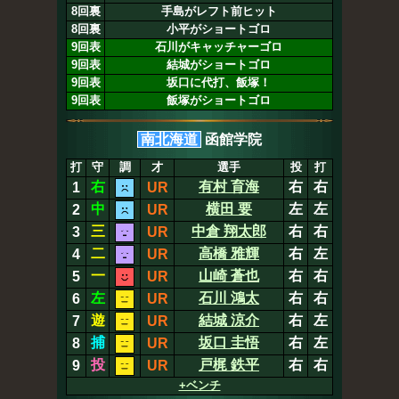
8回裏
手島がレフト前ヒット
8回裏
小平がショートゴロ
9回表
石川がキャッチャーゴロ
9回表
結城がショートゴロ
9回表
坂口に代打、飯塚！
9回表
飯塚がショートゴロ
南北海道
函館学院
打
守
調
才
選手
投
打
右
有村 育海
右
右
1
UR
中
横田 要
左
左
2
UR
三
中倉 翔太郎
右
右
3
UR
二
高橋 雅輝
右
左
4
UR
一
山崎 蒼也
右
右
5
UR
左
石川 鴻太
右
右
6
UR
遊
結城 涼介
右
左
7
UR
捕
坂口 圭悟
右
左
8
UR
投
戸梶 鉄平
右
右
9
UR
+ベンチ