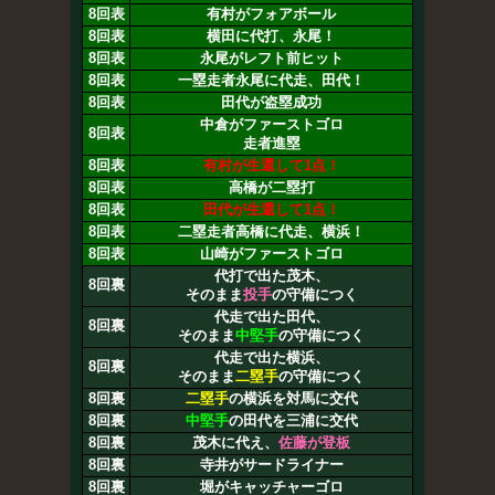
8回表
有村がフォアボール
8回表
横田に代打、永尾！
8回表
永尾がレフト前ヒット
8回表
一塁走者永尾に代走、田代！
8回表
田代が盗塁成功
中倉がファーストゴロ
8回表
走者進塁
8回表
有村が生還して1点！
8回表
高橋が二塁打
8回表
田代が生還して1点！
8回表
二塁走者高橋に代走、横浜！
8回表
山崎がファーストゴロ
代打で出た茂木、
8回裏
そのまま
投手
の守備につく
代走で出た田代、
8回裏
そのまま
中堅手
の守備につく
代走で出た横浜、
8回裏
そのまま
二塁手
の守備につく
8回裏
二塁手
の横浜を対馬に交代
8回裏
中堅手
の田代を三浦に交代
8回裏
茂木に代え、
佐藤が登板
8回裏
寺井がサードライナー
8回裏
堀がキャッチャーゴロ