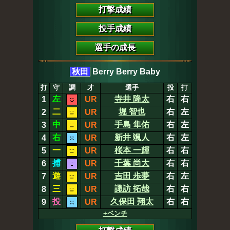
打撃成績
投手成績
選手の成長
秋田
Berry Berry Baby
打
守
調
才
選手
投
打
左
寺井 隆太
右
右
1
UR
二
堀 智也
右
左
2
UR
中
手島 隼佑
右
左
3
UR
右
新井 颯人
右
左
4
UR
一
桜本 一輝
右
右
5
UR
捕
千葉 尚大
右
右
6
UR
遊
吉田 歩夢
右
左
7
UR
三
諏訪 拓哉
右
右
8
UR
投
久保田 翔太
右
右
9
UR
+ベンチ