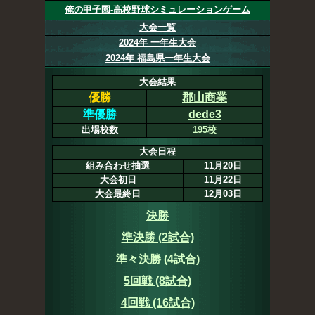
俺の甲子園-高校野球シミュレーションゲーム
大会一覧
2024年 一年生大会
2024年 福島県一年生大会
大会結果
優勝
郡山商業
準優勝
dede3
出場校数
195校
大会日程
組み合わせ抽選
11月20日
大会初日
11月22日
大会最終日
12月03日
決勝
準決勝 (2試合)
準々決勝 (4試合)
5回戦 (8試合)
4回戦 (16試合)