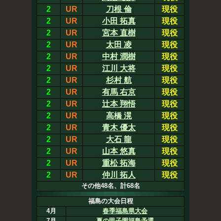
2
UR
刀根 倫
現役
2
UR
小田 拓真
現役
2
UR
宮本 直樹
現役
2
UR
太田 凌
現役
2
UR
中村 潤樹
現役
2
UR
江川 大将
現役
2
UR
杉村 航
現役
2
UR
有馬 右京
現役
2
UR
辻本 翔悟
現役
2
UR
高橋 滉
現役
2
UR
青木 優太
現役
2
UR
大石 龍
現役
2
UR
山本 悠真
現役
2
UR
重松 拓海
現役
2
UR
仲川 拓人
現役
その他48名、計68名
福島の大会日程
4月
春季福島県大会
7月
夏の甲子園福島予選