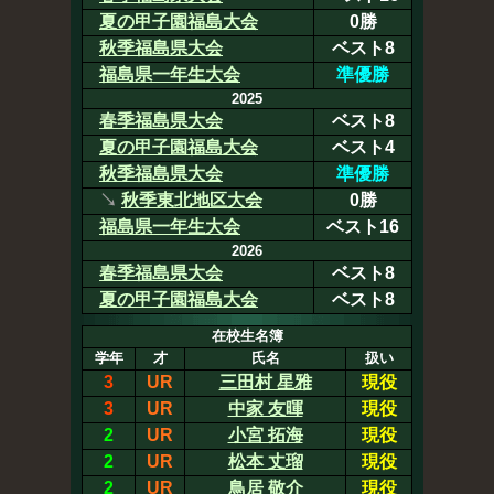
夏の甲子園福島大会
0勝
秋季福島県大会
ベスト8
福島県一年生大会
準優勝
2025
春季福島県大会
ベスト8
夏の甲子園福島大会
ベスト4
秋季福島県大会
準優勝
↘
秋季東北地区大会
0勝
福島県一年生大会
ベスト16
2026
春季福島県大会
ベスト8
夏の甲子園福島大会
ベスト8
在校生名簿
学年
才
氏名
扱い
3
UR
三田村 星雅
現役
3
UR
中家 友暉
現役
2
UR
小宮 拓海
現役
2
UR
松本 丈瑠
現役
2
UR
鳥居 敬介
現役