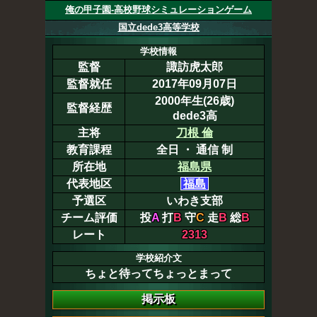
俺の甲子園-高校野球シミュレーションゲーム
国立dede3高等学校
学校情報
監督
諏訪虎太郎
監督就任
2017年09月07日
2000年生(26歳)
監督経歴
dede3高
主将
刀根 倫
教育課程
全日 ・ 通信 制
所在地
福島県
代表地区
福島
予選区
いわき支部
チーム評価
投
A
打
B
守
C
走
B
総
B
レート
2313
学校紹介文
ちょと待ってちょっとまって