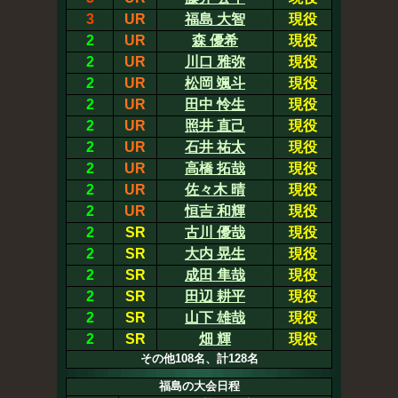
3
UR
福島 大智
現役
2
UR
森 優希
現役
2
UR
川口 雅弥
現役
2
UR
松岡 颯斗
現役
2
UR
田中 怜生
現役
2
UR
照井 直己
現役
2
UR
石井 祐太
現役
2
UR
高橋 拓哉
現役
2
UR
佐々木 晴
現役
2
UR
恒吉 和輝
現役
2
SR
古川 優哉
現役
2
SR
大内 晃生
現役
2
SR
成田 隼哉
現役
2
SR
田辺 耕平
現役
2
SR
山下 雄哉
現役
2
SR
畑 輝
現役
その他108名、計128名
福島の大会日程