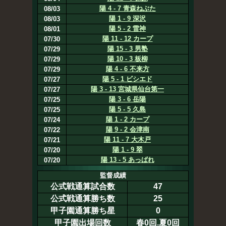
陽 4 - 7 青森ねぶた
08/03
陽 1 - 9 深沢
08/03
陽 5 - 2 雷神
08/01
陽 11 - 12 カープ
07/30
陽 15 - 3 男塾
07/29
陽 10 - 3 板柳
07/29
陽 4 - 6 不来方
07/29
陽 5 - 1 ビシエド
07/27
陽 3 - 13 宮城県仙台第一
07/27
陽 3 - 6 岳陽
07/25
陽 5 - 5 久島
07/25
陽 1 - 2 カープ
07/24
陽 9 - 2 会津南
07/22
陽 11 - 7 大木戸
07/21
陽 1 - 9 翠
07/20
陽 13 - 5 あっぱれ
07/20
監督成績
公式戦通算試合数
47
公式戦通算勝ち数
25
甲子園通算勝ち星
0
甲子園出場回数
春0回.夏0回