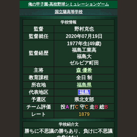
俺の甲子園-高校野球シミュレーションゲーム
国立陽高等学校
学校情報
監督
野村克也
監督就任
2020年07月19日
1977年生(49歳)
福島工業高
監督経歴
福島大
ゼルビア町田
主将
森 優希
教育課程
全日 制
所在地
福島県
代表地区
福島
予選区
県北支部
チーム評価
投
A
打
C
守
C
走
B
総
B
レート
1879
学校紹介文
勝ちに不思議の勝ちあり、負けに不思議