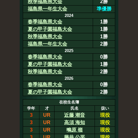
秋季福島県大会
2勝
福島県一年生大会
準優勝
2024
春季福島県大会
1勝
夏の甲子園福島大会
1勝
秋季福島県大会
1勝
福島県一年生大会
2勝
2025
春季福島県大会
0勝
夏の甲子園福島大会
1勝
秋季福島県大会
2勝
2026
春季福島県大会
0勝
夏の甲子園福島大会
2勝
在校生名簿
学年
才
氏名
扱い
3
UR
近藤 潮音
現役
3
UR
高須 海知
現役
3
UR
鴫原 嶺
現役
3
UR
藤井 公平
現役