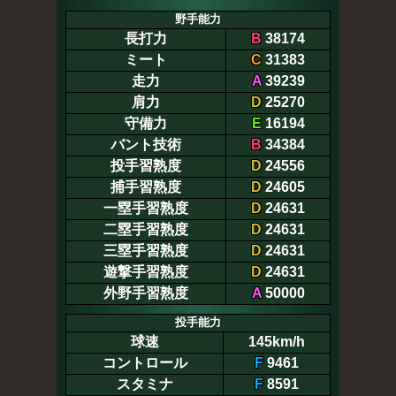
野手能力
長打力
B
38174
ミート
C
31383
走力
A
39239
肩力
D
25270
守備力
E
16194
バント技術
B
34384
投手習熟度
D
24556
捕手習熟度
D
24605
一塁手習熟度
D
24631
二塁手習熟度
D
24631
三塁手習熟度
D
24631
遊撃手習熟度
D
24631
外野手習熟度
A
50000
投手能力
球速
145km/h
コントロール
F
9461
スタミナ
F
8591