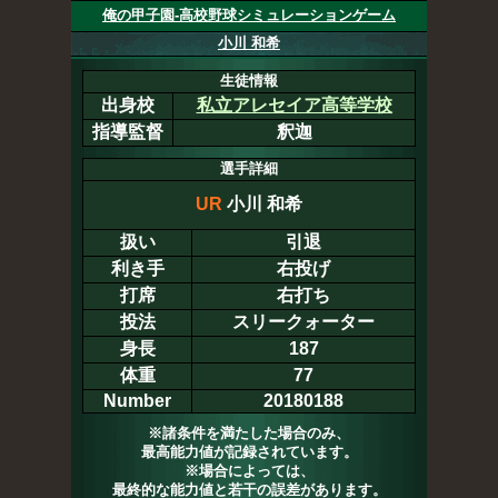
俺の甲子園-高校野球シミュレーションゲーム
小川 和希
生徒情報
出身校
私立アレセイア高等学校
指導監督
釈迦
選手詳細
UR
小川 和希
扱い
引退
利き手
右投げ
打席
右打ち
投法
スリークォーター
身長
187
体重
77
Number
20180188
※諸条件を満たした場合のみ、
最高能力値が記録されています。
※場合によっては、
最終的な能力値と若干の誤差があります。