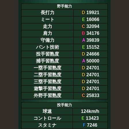
野手能力
長打力
D
19921
ミート
E
16066
走力
C
32094
肩力
B
34176
守備力
A
39839
バント技術
E
15152
投手習熟度
D
24666
捕手習熟度
A
50000
一塁手習熟度
D
24701
二塁手習熟度
D
24701
三塁手習熟度
D
24701
遊撃手習熟度
D
24701
外野手習熟度
C
25833
投手能力
球速
124km/h
コントロール
E
13423
スタミナ
F
7246