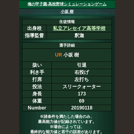
俺の甲子園-高校野球シミュレーションゲーム
小坂 樹
生徒情報
出身校
私立アレセイア高等学校
指導監督
釈迦
選手詳細
UR
小坂 樹
扱い
引退
利き手
右投げ
打席
左打ち
投法
スリークォーター
身長
173
体重
69
Number
20190118
※諸条件を満たした場合のみ、
最高能力値が記録されています。
※場合によっては、
最終的な能力値と若干の誤差があります。