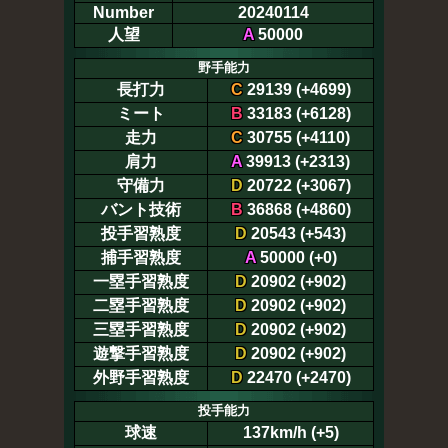
Number
20240114
人望
A
50000
野手能力
長打力
C
29139 (+4699)
ミート
B
33183 (+6128)
走力
C
30755 (+4110)
肩力
A
39913 (+2313)
守備力
D
20722 (+3067)
バント技術
B
36868 (+4860)
投手習熟度
D
20543 (+543)
捕手習熟度
A
50000 (+0)
一塁手習熟度
D
20902 (+902)
二塁手習熟度
D
20902 (+902)
三塁手習熟度
D
20902 (+902)
遊撃手習熟度
D
20902 (+902)
外野手習熟度
D
22470 (+2470)
投手能力
球速
137km/h (+5)