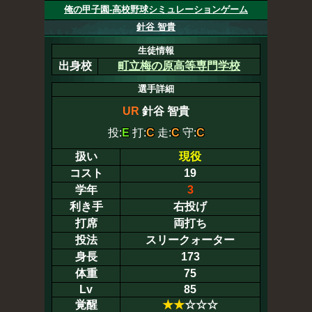
俺の甲子園-高校野球シミュレーションゲーム
針谷 智貴
生徒情報
出身校
町立梅の原高等専門学校
選手詳細
UR
針谷 智貴
投:
E
打:
C
走:
C
守:
C
扱い
現役
コスト
19
学年
3
利き手
右投げ
打席
両打ち
投法
スリークォーター
身長
173
体重
75
Lv
85
覚醒
★
★
☆☆☆