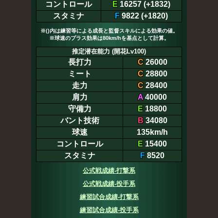
コントロール
E
16257 (+1832)
スタミナ
F
9822 (+1820)
※()内は練習等による成長と監督スキルによる効果の値。
※球速のプラス効果は80km/hを基点として計算。
推定潜在能力 (開花Lv100)
長打力
C
26000
ミート
C
28800
走力
C
28400
肩力
A
40000
守備力
E
18800
バント技術
B
34080
球速
135km/h
コントロール
E
15400
スタミナ
F
8520
公式戦成績-打撃系
公式戦成績-投手系
練習試合成績-打撃系
練習試合成績-投手系