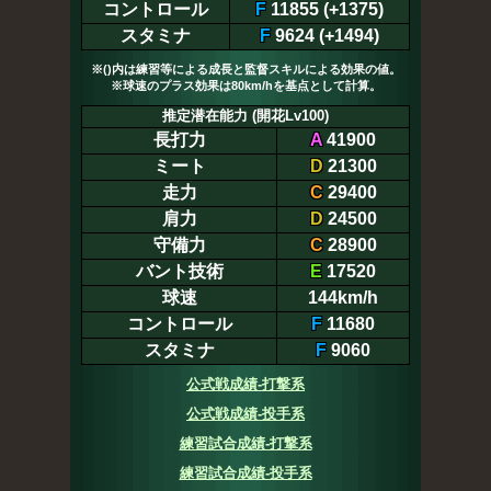
コントロール
F
11855 (+1375)
スタミナ
F
9624 (+1494)
※()内は練習等による成長と監督スキルによる効果の値。
※球速のプラス効果は80km/hを基点として計算。
推定潜在能力 (開花Lv100)
長打力
A
41900
ミート
D
21300
走力
C
29400
肩力
D
24500
守備力
C
28900
バント技術
E
17520
球速
144km/h
コントロール
F
11680
スタミナ
F
9060
公式戦成績-打撃系
公式戦成績-投手系
練習試合成績-打撃系
練習試合成績-投手系