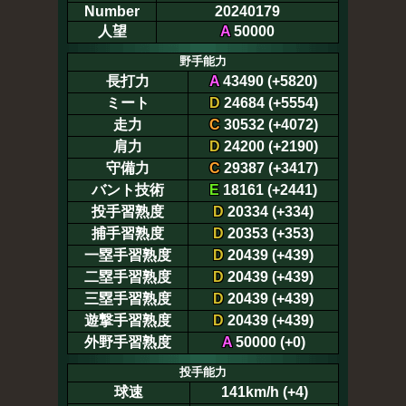
Number
20240179
人望
A
50000
野手能力
長打力
A
43490 (+5820)
ミート
D
24684 (+5554)
走力
C
30532 (+4072)
肩力
D
24200 (+2190)
守備力
C
29387 (+3417)
バント技術
E
18161 (+2441)
投手習熟度
D
20334 (+334)
捕手習熟度
D
20353 (+353)
一塁手習熟度
D
20439 (+439)
二塁手習熟度
D
20439 (+439)
三塁手習熟度
D
20439 (+439)
遊撃手習熟度
D
20439 (+439)
外野手習熟度
A
50000 (+0)
投手能力
球速
141km/h (+4)