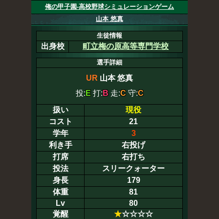
俺の甲子園-高校野球シミュレーションゲーム
山本 悠真
生徒情報
出身校
町立梅の原高等専門学校
選手詳細
UR
山本 悠真
投:
E
打:
B
走:
C
守:
C
扱い
現役
コスト
21
学年
3
利き手
右投げ
打席
右打ち
投法
スリークォーター
身長
179
体重
81
Lv
80
覚醒
★
☆☆☆☆