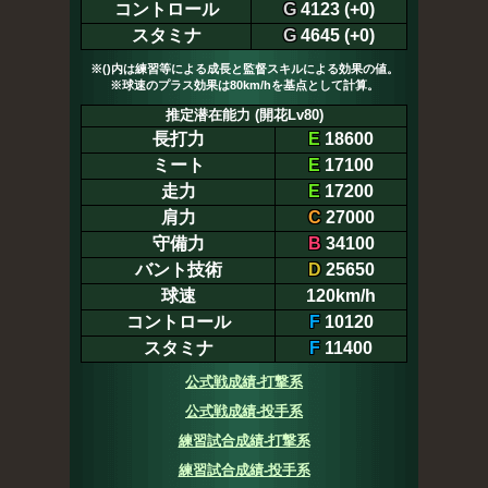
コントロール
G
4123 (+0)
スタミナ
G
4645 (+0)
※()内は練習等による成長と監督スキルによる効果の値。
※球速のプラス効果は80km/hを基点として計算。
推定潜在能力 (開花Lv80)
長打力
E
18600
ミート
E
17100
走力
E
17200
肩力
C
27000
守備力
B
34100
バント技術
D
25650
球速
120km/h
コントロール
F
10120
スタミナ
F
11400
公式戦成績-打撃系
公式戦成績-投手系
練習試合成績-打撃系
練習試合成績-投手系