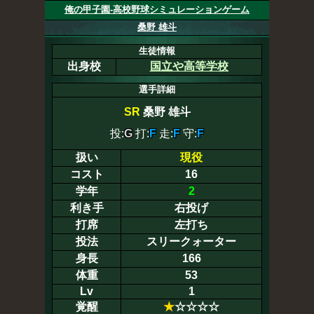
俺の甲子園-高校野球シミュレーションゲーム
桑野 雄斗
生徒情報
出身校
国立や高等学校
選手詳細
SR
桑野 雄斗
投:
G
打:
F
走:
F
守:
F
扱い
現役
コスト
16
学年
2
利き手
右投げ
打席
左打ち
投法
スリークォーター
身長
166
体重
53
Lv
1
覚醒
★
☆☆☆☆