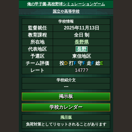
俺の甲子園-高校野球シミュレーションゲーム
国立や高等学校
学校情報
監督就任
2025年11月13日
教育課程
全日 制
所在地
長野県
代表地区
長野
予選区
東信地区
チーム評価
投
D
打
F
守
F
走
F
総
E
レート
1477?
学校紹介文
---
掲示板
負荷対策としてリセットされることがあります