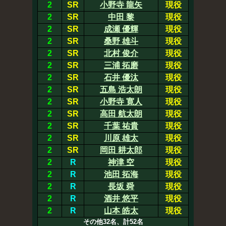
2
SR
小野寺 龍矢
現役
2
SR
中田 黎
現役
2
SR
成瀬 優輝
現役
2
SR
桑野 雄斗
現役
2
SR
北村 俊介
現役
2
SR
三浦 拓磨
現役
2
SR
石井 優汰
現役
2
SR
五島 浩太朗
現役
2
SR
小野寺 寛人
現役
2
SR
高田 航太朗
現役
2
SR
千葉 祐貴
現役
2
SR
川原 雄太
現役
2
SR
岡田 耕太郎
現役
2
R
神津 空
現役
2
R
池田 拓海
現役
2
R
長坂 舜
現役
2
R
酒井 悠平
現役
2
R
山本 皓太
現役
その他32名、計52名