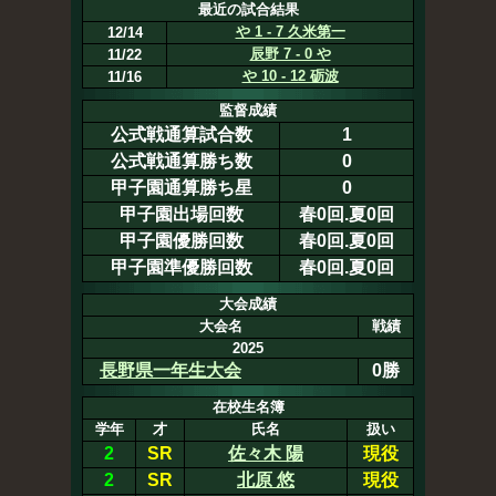
最近の試合結果
や 1 - 7 久米第一
12/14
辰野 7 - 0 や
11/22
や 10 - 12 砺波
11/16
監督成績
公式戦通算試合数
1
公式戦通算勝ち数
0
甲子園通算勝ち星
0
甲子園出場回数
春0回.夏0回
甲子園優勝回数
春0回.夏0回
甲子園準優勝回数
春0回.夏0回
大会成績
大会名
戦績
2025
長野県一年生大会
0勝
在校生名簿
学年
才
氏名
扱い
2
SR
佐々木 陽
現役
2
SR
北原 悠
現役