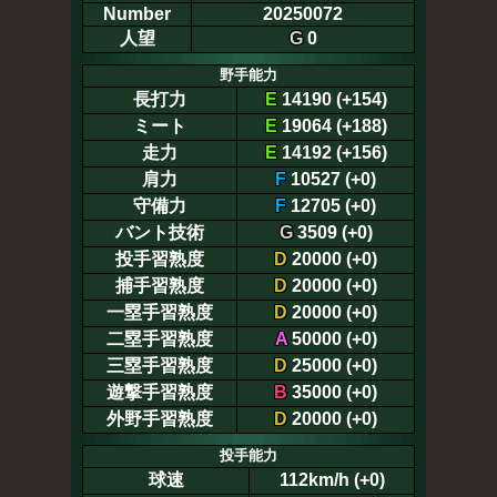
Number
20250072
人望
G
0
野手能力
長打力
E
14190 (+154)
ミート
E
19064 (+188)
走力
E
14192 (+156)
肩力
F
10527 (+0)
守備力
F
12705 (+0)
バント技術
G
3509 (+0)
投手習熟度
D
20000 (+0)
捕手習熟度
D
20000 (+0)
一塁手習熟度
D
20000 (+0)
二塁手習熟度
A
50000 (+0)
三塁手習熟度
D
25000 (+0)
遊撃手習熟度
B
35000 (+0)
外野手習熟度
D
20000 (+0)
投手能力
球速
112km/h (+0)