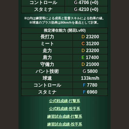
コントロール
G
4706 (+0)
スタミナ
G
4210 (+0)
※()内は練習等による成長と監督スキルによる効果の値。
※球速のプラス効果は80km/hを基点として計算。
推定潜在能力 (開花Lv80)
長打力
D
23200
ミート
C
31200
走力
D
23200
肩力
E
17400
守備力
D
21000
バント技術
G
5800
球速
133km/h
コントロール
F
7780
スタミナ
F
6960
公式戦成績-打撃系
公式戦成績-投手系
練習試合成績-打撃系
練習試合成績-投手系