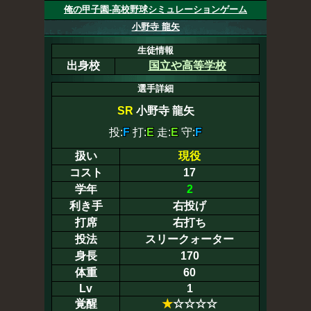
俺の甲子園-高校野球シミュレーションゲーム
小野寺 龍矢
生徒情報
出身校
国立や高等学校
選手詳細
SR
小野寺 龍矢
投:
F
打:
E
走:
E
守:
F
扱い
現役
コスト
17
学年
2
利き手
右投げ
打席
右打ち
投法
スリークォーター
身長
170
体重
60
Lv
1
覚醒
★
☆☆☆☆