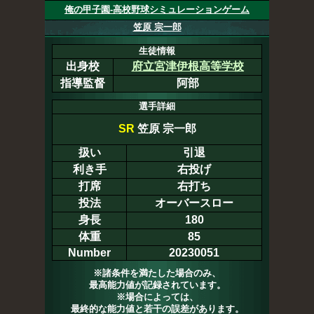
俺の甲子園-高校野球シミュレーションゲーム
笠原 宗一郎
生徒情報
出身校
府立宮津伊根高等学校
指導監督
阿部
選手詳細
SR
笠原 宗一郎
扱い
引退
利き手
右投げ
打席
右打ち
投法
オーバースロー
身長
180
体重
85
Number
20230051
※諸条件を満たした場合のみ、
最高能力値が記録されています。
※場合によっては、
最終的な能力値と若干の誤差があります。