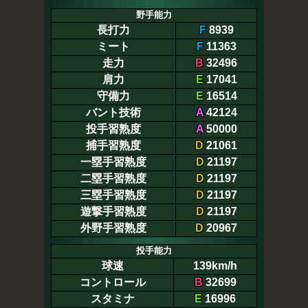
野手能力
長打力
F
8939
ミート
F
11363
走力
B
32496
肩力
E
17041
守備力
E
16514
バント技術
A
42124
投手習熟度
A
50000
捕手習熟度
D
21061
一塁手習熟度
D
21197
二塁手習熟度
D
21197
三塁手習熟度
D
21197
遊撃手習熟度
D
21197
外野手習熟度
D
20967
投手能力
球速
139km/h
コントロール
B
32699
スタミナ
E
16996