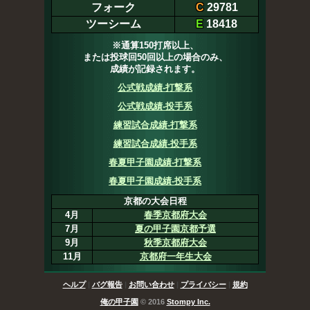
フォーク
C
29781
ツーシーム
E
18418
※通算150打席以上、
または投球回50回以上の場合のみ、
成績が記録されます。
公式戦成績-打撃系
公式戦成績-投手系
練習試合成績-打撃系
練習試合成績-投手系
春夏甲子園成績-打撃系
春夏甲子園成績-投手系
京都の大会日程
4月
春季京都府大会
7月
夏の甲子園京都予選
9月
秋季京都府大会
11月
京都府一年生大会
ヘルプ
|
バグ報告
|
お問い合わせ
|
プライバシー
|
規約
俺の甲子園
© 2016
Stompy Inc.